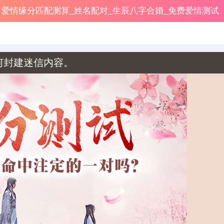
爱情缘分匹配测算_姓名配对_生辰八字合婚_免费爱情测试
容。