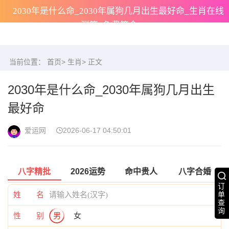
2030年是什么命_2030年属狗几月出生最好命_生肖在线
测算_免费算命
当前位置：
首页
>
生肖
> 正文
2030年是什么命_2030年属狗几月出生
最好命
爱运网
2026-06-17 04:50:01
八字精批
2026运势
命中贵人
八字合婚
订
单
姓 名
查
询
性 别
男
女