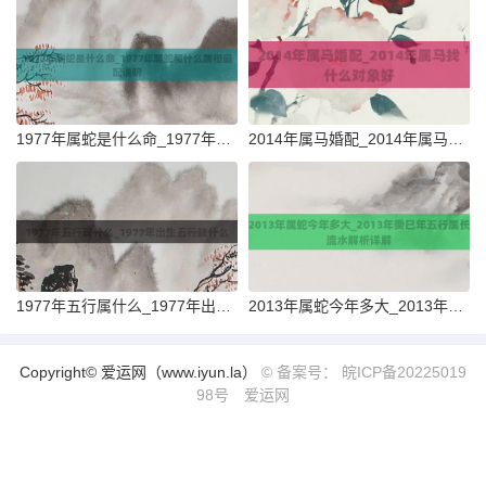
1977年属蛇是什么命_1977年属蛇和什么属相最配说明
2014年属马婚配_2014年属马找什么对象好
1977年五行属什么_1977年出生五行缺什么
2013年属蛇今年多大_2013年癸巳年五行属长流水解析详解
Copyright© 爱运网（www.iyun.la）
© 备案号： 皖ICP备20225019
98号
爱运网