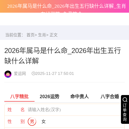
2026年属马是什么命_2026年出生五行缺什么详解_生肖
在线测算_免费算命
当前位置：
首页
>
生肖
> 正文
2026年属马是什么命_2026年出生五行
缺什么详解
爱运网
2025-11-27 17:50:01
八字精批
2026运势
命中贵人
八字合婚
订
姓 名
单
查
询
性 别
男
女