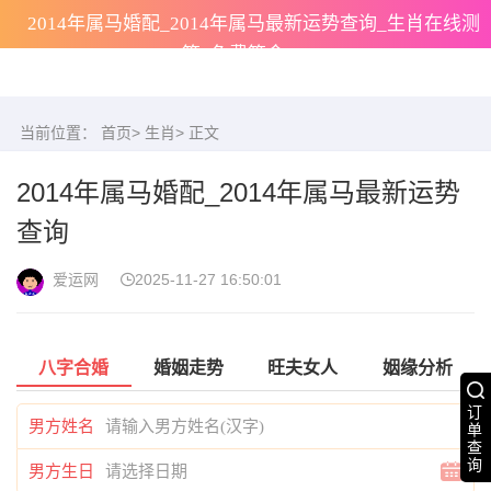
2014年属马婚配_2014年属马最新运势查询_生肖在线测
算_免费算命
当前位置：
首页
>
生肖
> 正文
2014年属马婚配_2014年属马最新运势
查询
爱运网
2025-11-27 16:50:01
八字合婚
婚姻走势
旺夫女人
姻缘分析
订
男方姓名
单
查
询
男方生日