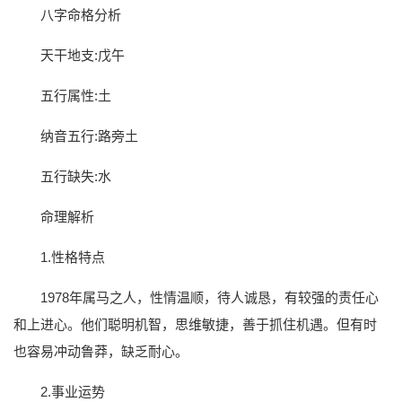
八字命格分析
天干地支:戊午
五行属性:土
纳音五行:路旁土
五行缺失:水
命理解析
1.性格特点
1978年属马之人，性情温顺，待人诚恳，有较强的责任心
和上进心。他们聪明机智，思维敏捷，善于抓住机遇。但有时
也容易冲动鲁莽，缺乏耐心。
2.事业运势