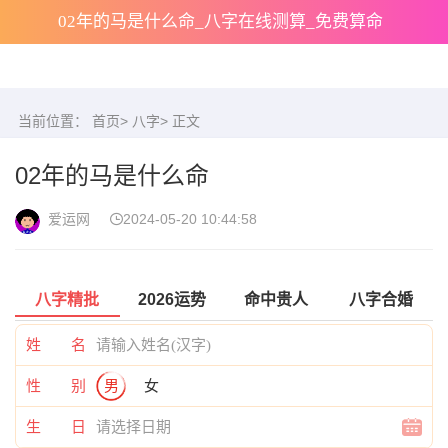
02年的马是什么命_八字在线测算_免费算命
当前位置：
首页
>
八字
> 正文
02年的马是什么命
爱运网
2024-05-20 10:44:58
八字精批
2026运势
命中贵人
八字合婚
姓 名
性 别
男
女
生 日