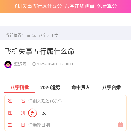
飞机失事五行属什么命_八字在线测算_免费算命
当前位置：
首页
>
八字
> 正文
飞机失事五行属什么命
爱运网
2025-08-01 02:00:01
八字精批
2026运势
命中贵人
八字合婚
姓 名
性 别
男
女
生 日