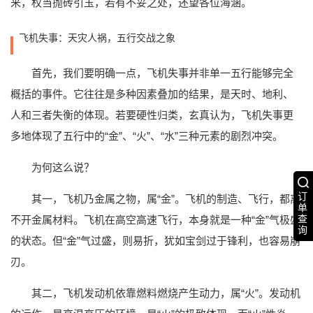
来，权当抛砖引玉，若有不妥之处，还望各位海涵。
飞机失事：天灾人祸，五行交战之象
首先，我们要明确一点，飞机失事并非单一五行能够完全
概括的事件。它往往是多种因素叠加的结果，是天时、地利、
人和三者失衡的体现。若要硬性归类，玄真认为，飞机失事更
多地体现了五行中的“金”、“火”、“水”三种元素的剧烈冲突。
为何这么说？
订
其一，飞机乃金属之物，属“金”。飞机的制造、飞行，都离
单
查
不开金属材料。飞机在高空高速飞行，本身就是一种“金”气极盛
询
的状态。但“金”气过盛，则易折，犹如宝剑过于锋利，也容易崩
刃。
其二，飞机发动机依靠燃料燃烧产生动力，属“火”。发动机