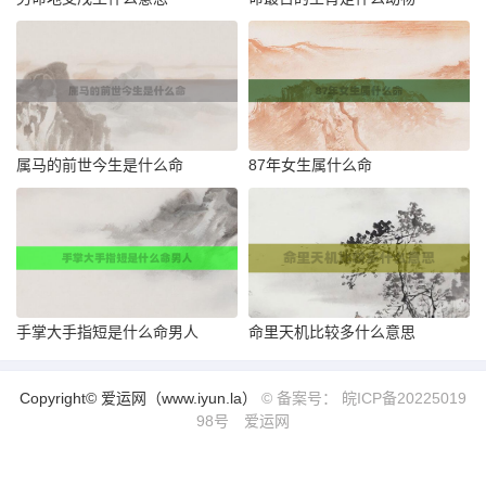
属马的前世今生是什么命
87年女生属什么命
手掌大手指短是什么命男人
命里天机比较多什么意思
Copyright© 爱运网（www.iyun.la）
© 备案号： 皖ICP备20225019
98号
爱运网