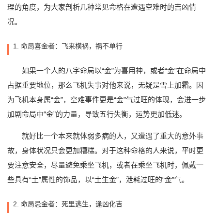
理的角度，为大家剖析几种常见命格在遭遇空难时的吉凶情
况。
1. 命局喜金者：飞来横祸，祸不单行
如果一个人的八字命局以“金”为喜用神，或者“金”在命局中
占据重要地位，那么飞机失事对他来说，无疑是雪上加霜。因
为飞机本身属“金”，空难事件更是“金”气过旺的体现，会进一步
加剧命局中“金”的力量，导致五行失衡，运势更加低迷。
就好比一个本来就体弱多病的人，又遭遇了重大的意外事
故，身体状况只会更加糟糕。对于这种命格的人来说，平时更
要注意安全，尽量避免乘坐飞机，或者在乘坐飞机时，佩戴一
些具有“土”属性的饰品，以“土生金”，泄耗过旺的“金”气。
2. 命局忌金者：死里逃生，逢凶化吉