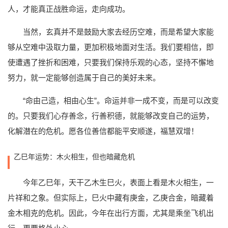
人，才能真正战胜命运，走向成功。
当然，玄真并不是鼓励大家去经历空难，而是希望大家能
够从空难中汲取力量，更加积极地面对生活。我们要相信，即
使遭遇了挫折和困难，只要我们保持乐观的心态，坚持不懈地
努力，就一定能够创造属于自己的美好未来。
“命由己造，相由心生”。命运并非一成不变，而是可以改变
的。只要我们心存善念，行善积德，就能够改变自己的运势，
化解潜在的危机。愿各位善信都能平安顺遂，福慧双增！
乙巳年运势：木火相生，但也暗藏危机
今年乙巳年，天干乙木生巳火，表面上看是木火相生，一
片祥和之象。但实际上，巳火中藏有庚金，乙庚合金，暗藏着
金木相克的危机。因此，今年在出行方面，尤其是乘坐飞机出