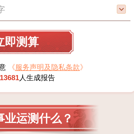
立即测算
同意
《
服务声明及隐私条款
》
13681
人生成报告
事业运测什么？