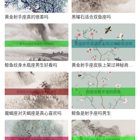
黄金射手座真的很差吗
黑曜石适合双鱼座吗
鲸鱼纹身水瓶座男生好看吗
黄金射手座皮肤上架过神秘商店吗
魔蝎座对天蝎座是真心喜欢吗
鲸鱼是射手座吗男生