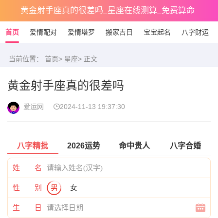
黄金射手座真的很差吗_星座在线测算_免费算命
首页
爱情配对
爱情塔罗
搬家吉日
宝宝起名
八字财运
当前位置：
首页
>
星座
> 正文
黄金射手座真的很差吗
爱运网
2024-11-13 19:37:30
八字精批
2026运势
命中贵人
八字合婚
姓 名
性 别
男
女
生 日