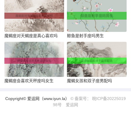
魔蝎座对天蝎座是真心喜欢吗
鲸鱼是射手座吗男生
魔蝎座会喜欢天秤座吗女生
魔蝎女孩和双子座男配吗
Copyright© 爱运网（www.iyun.la）
© 备案号： 皖ICP备20225019
98号
爱运网