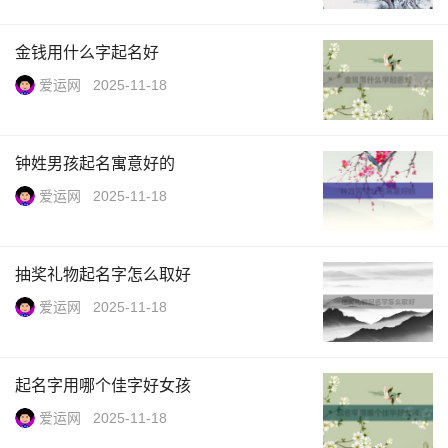
金钱用什么字起名好
爱运网
2025-11-18
钟姓男孩起名寓意好的
爱运网
2025-11-18
抽奖礼物起名字怎么取好
爱运网
2025-11-18
起名字用哪个佳字好女孩
爱运网
2025-11-18