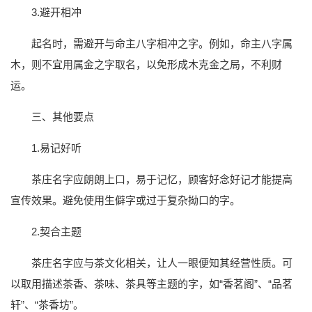
3.避开相冲
起名时，需避开与命主八字相冲之字。例如，命主八字属
木，则不宜用属金之字取名，以免形成木克金之局，不利财
运。
三、其他要点
1.易记好听
茶庄名字应朗朗上口，易于记忆，顾客好念好记才能提高
宣传效果。避免使用生僻字或过于复杂拗口的字。
2.契合主题
茶庄名字应与茶文化相关，让人一眼便知其经营性质。可
以取用描述茶香、茶味、茶具等主题的字，如“香茗阁”、“品茗
轩”、“茶香坊”。