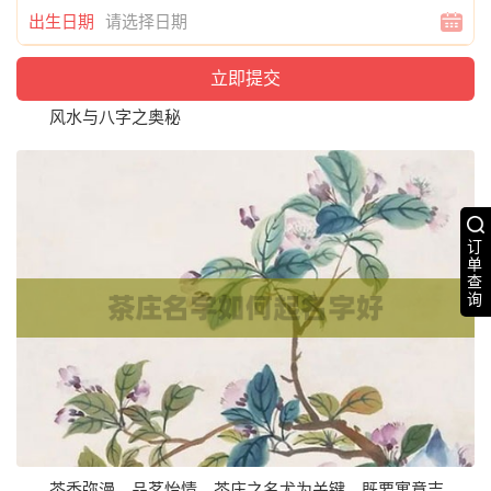
出生日期
风水与八字之奥秘
订
单
查
询
茶香弥漫，品茗怡情，茶庄之名尤为关键。既要寓意吉