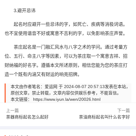
3.避开忌讳
起名时应避开一些忌讳的字，如死亡、疾病等消极词语。
也不宜使用谐音不好或寓意不吉利的字，以免影响茶庄声誉。
茶庄起名是一门融汇风水与八字之术的学问。通过考量方
位、五行、命主八字等因素，可以为茶庄取一个寓意吉祥、招
财纳福的好名字。遵循本文所述原则，相信您能为您的茶庄打
造一个既有内涵又有财运的响亮招牌。
本文由作者笔名：爱运网 于 2024-08-07 20:57:13发表在本站，
原创文章，禁止转载，文章内容仅供娱乐参考，不能盲信。
本文链接：
https://www.iyun.la/wen/20026.html
上一篇
下一篇
茶器商标起名怎么起好
茶油商标起名叫什么名字好