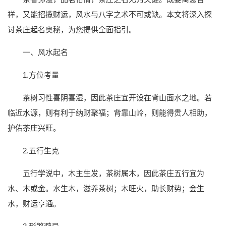
祥，又能招揽财运，风水与八字之术不可或缺。本文将深入探
讨茶庄起名奥秘，为您提供全面指引。
一、风水起名
1.方位考量
茶树习性喜阴喜湿，因此茶庄宜开设在背山面水之地。若
临近水源，则有利于纳财聚福；背靠山岭，则能得贵人相助，
护佑茶庄兴旺。
2.五行生克
五行学说中，木主生发，茶树属木，因此茶庄五行宜为
水、木或金。水生木，滋养茶树；木旺火，助长财势；金生
水，财运亨通。