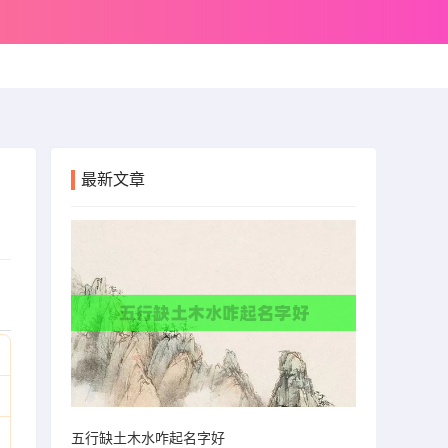
最新文章
五行缺土木水咋起名字好