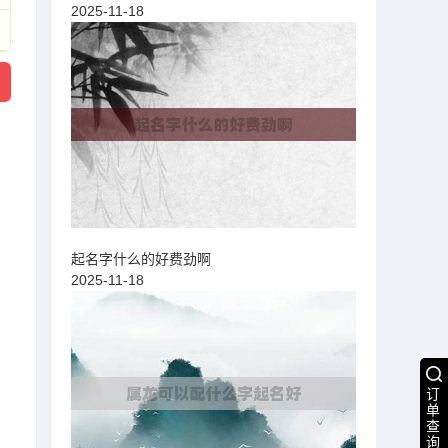
2025-11-18
起名字什么的好费劲啊
2025-11-18
订
单
查
询