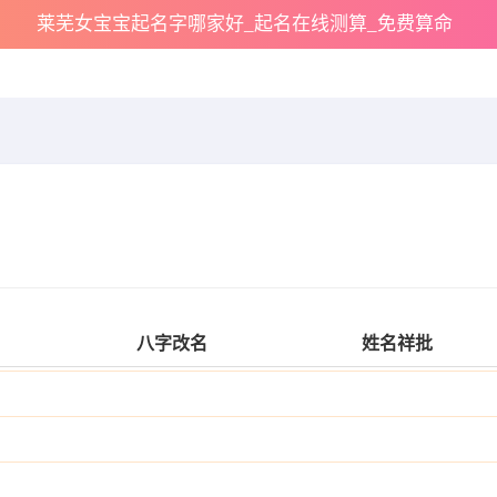
莱芜女宝宝起名字哪家好_起名在线测算_免费算命
八字改名
姓名祥批