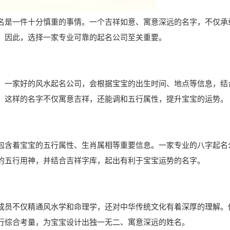
名是一件十分慎重的事情。一个吉祥如意、寓意深远的名字，不仅承
。因此，选择一家专业可靠的起名公司至关重要。
。一家好的风水起名公司，会根据宝宝的出生时间、地点等信息，结
。这样的名字不仅寓意吉祥，还能调和五行属性，提升宝宝的运势。
包含着宝宝的五行属性、生肖属相等重要信息。一家专业的八字起名
的五行用神，并结合吉祥字库，起出有利于宝宝运势的名字。
成员不仅精通风水学和命理学，还对中华传统文化有着深厚的理解。
行综合考量，为宝宝设计出独一无二、寓意深远的姓名。