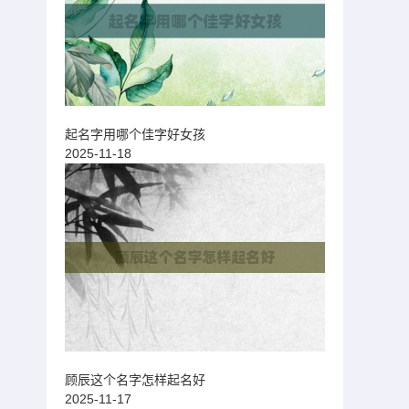
起名字用哪个佳字好女孩
2025-11-18
顾辰这个名字怎样起名好
2025-11-17