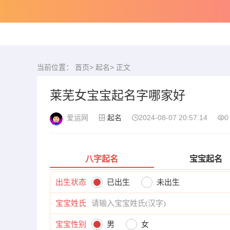
当前位置：
首页
>
起名
> 正文
莱芜女宝宝起名字哪家好
爱运网
起名
2024-08-07 20:57:14
0
八字起名
宝宝起名
出生状态
已出生
未出生
宝宝姓氏
宝宝性别
男
女