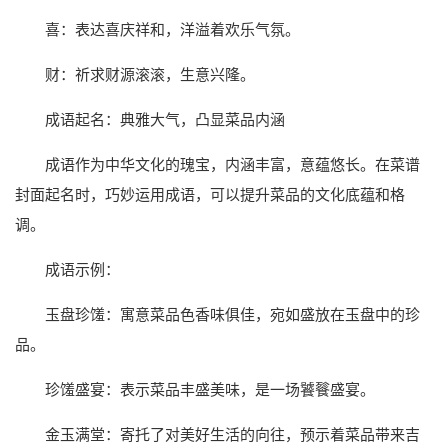
喜：表达喜庆祥和，洋溢着欢乐气氛。
财：祈求财源滚滚，生意兴隆。
成语起名：典雅大气，凸显菜品内涵
成语作为中华文化的瑰宝，内涵丰富，意蕴悠长。在菜谱
封面起名时，巧妙运用成语，可以提升菜品的文化底蕴和格
调。
成语示例：
玉盘珍馐：寓意菜品色香味俱佳，宛如盛放在玉盘中的珍
品。
珍馐盛宴：表示菜品丰盛美味，是一场饕餮盛宴。
金玉满堂：寄托了对美好生活的向往，预示着菜品带来吉