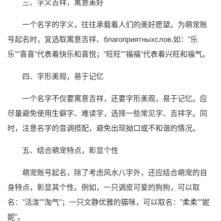
三、字义吉祥，寓意美好
一个名字的字义，往往承载着人们的美好愿望。为萌宠账
号起名时，宜选取寓意吉祥、благоприятныхслов.如："乐
乐""喜喜"代表着快乐和喜悦；"旺旺""福福"代表着兴旺和福气。
四、字形美观，易于记忆
一个名字不仅要寓意吉祥，还要字形美观，易于记忆。应
尽量避免使用生僻字、难读字，选择一些常见字、吉祥字。同
时，注意名字的音调搭配，避免出现拗口或不和谐的情况。
五、结合萌宠特点，彰显个性
萌宠账号起名，除了考虑风水八字外，还应结合萌宠的自
身特点，彰显其个性。例如，一只调皮可爱的狗狗，可以取
名："活泼""淘气"；一只文静优雅的猫咪，可以取名："柔柔""妮
妮"。