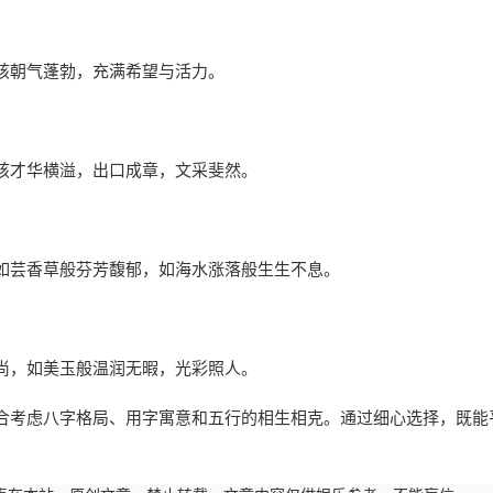
孩朝气蓬勃，充满希望与活力。
孩才华横溢，出口成章，文采斐然。
如芸香草般芬芳馥郁，如海水涨落般生生不息。
尚，如美玉般温润无暇，光彩照人。
合考虑八字格局、用字寓意和五行的相生相克。通过细心选择，既能
。