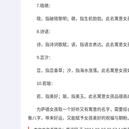
7.晓萌：
晓，指破晓黎明；萌，指生机勃勃。此名寓意女
8.诗语：
诗，指诗词歌赋；语，指语言表达。此名寓意女
9.芸汐：
芸，指芸香草；汐，指海水涨落。此名寓意女孩
10.若瑜：
若，指美好；瑜，指美玉。此名寓意女孩品德高
为萨德女孩取一个好听又有寓意的名字，需要综
衡八字，带来好运，又能赋予女孩美好的祝福与期盼