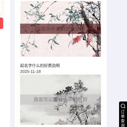
起名字什么的好费劲啊
2025-11-18
订
单
查
询