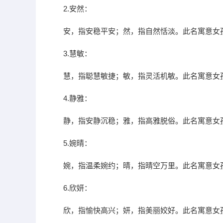
2.安然：
安，指安稳平安；然，指自然恬淡。此名寓意女
3.慧敏：
慧，指聪慧敏捷；敏，指灵活机敏。此名寓意女
4.静雅：
静，指安静沉稳；雅，指高雅脱俗。此名寓意女
5.婉晴：
婉，指温柔婉约；晴，指晴空万里。此名寓意女
6.欣妍：
欣，指愉快高兴；妍，指美丽姣好。此名寓意女