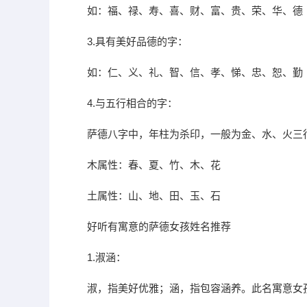
如：福、禄、寿、喜、财、富、贵、荣、华、德
3.具有美好品德的字：
如：仁、义、礼、智、信、孝、悌、忠、恕、勤
4.与五行相合的字：
萨德八字中，年柱为杀印，一般为金、水、火三
木属性：春、夏、竹、木、花
土属性：山、地、田、玉、石
好听有寓意的萨德女孩姓名推荐
1.淑涵：
淑，指美好优雅；涵，指包容涵养。此名寓意女