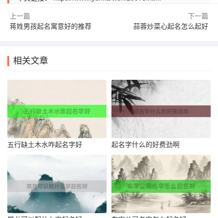
上一篇
下一篇
蒋姓男孩起名寓意好的推荐
蒜蓉炒菜心起名怎么起好
相关文章
五行缺土木水咋起名字好
起名字什么的好费劲啊