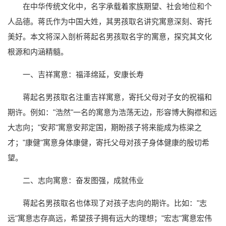
在中华传统文化中，名字承载着家族期望、社会地位和个
人品德。蒋氏作为中国大姓，其男孩取名讲究寓意深刻、寄托
美好。本文将深入剖析蒋起名男孩取名字的寓意，探究其文化
根源和内涵精髓。
一、吉祥寓意：福泽绵延，安康长寿
蒋起名男孩取名注重吉祥寓意，寄托父母对子女的祝福和
期许。例如："浩然"一名的寓意为浩荡无边，形容博大胸襟和远
大志向；"安邦"寓意安邦定国，期盼孩子将来能成为栋梁之
才；"康健"寓意身体康健，寄托父母对孩子身体健康的殷切希
望。
二、志向寓意：奋发图强，成就伟业
蒋起名男孩取名也体现了对孩子志向的期许。比如："志
远"寓意志存高远，希望孩子拥有远大的理想；"宏志"寓意宏伟