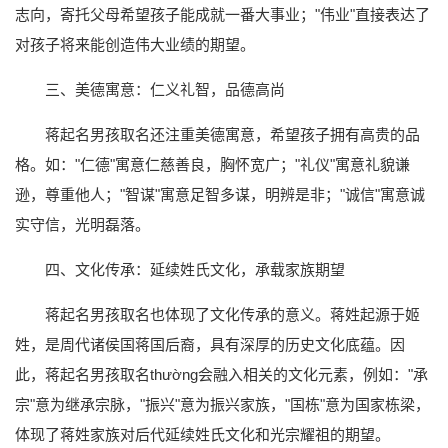
志向，寄托父母希望孩子能成就一番大事业；"伟业"直接表达了
对孩子将来能创造伟大业绩的期望。
三、美德寓意：仁义礼智，品德高尚
蒋起名男孩取名还注重美德寓意，希望孩子拥有高贵的品
格。如："仁德"寓意仁慈善良，胸怀宽广；"礼仪"寓意礼貌谦
逊，尊重他人；"智谋"寓意足智多谋，明辨是非；"诚信"寓意诚
实守信，光明磊落。
四、文化传承：延续姓氏文化，承载家族期望
蒋起名男孩取名也体现了文化传承的意义。蒋姓起源于姬
姓，是周代诸侯国蒋国后裔，具有深厚的历史文化底蕴。因
此，蒋起名男孩取名thường会融入相关的文化元素，例如："承
宗"意为继承宗脉，"振兴"意为振兴家族，"国栋"意为国家栋梁，
体现了蒋姓家族对后代延续姓氏文化和光宗耀祖的期望。