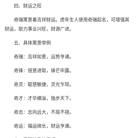
四、财运之旺
奇瑞寓意着吉祥财运。虎年生人使用奇瑞起名，可增强其
财运，助力事业兴旺，财源广进。
五、具体寓意举例
奇瑞：吉祥如意，运势亨通。
奇锋：锐意进取，锋芒毕露。
奇灵：聪慧敏捷，灵光乍现。
奇才：才华横溢，独步天下。
奇志：志向远大，不屈不挠。
奇运：福运绵长，财运亨通。