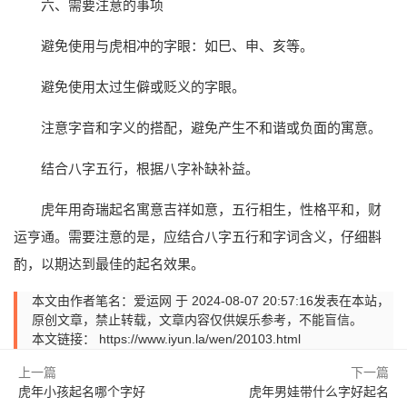
六、需要注意的事项
避免使用与虎相冲的字眼：如巳、申、亥等。
避免使用太过生僻或贬义的字眼。
注意字音和字义的搭配，避免产生不和谐或负面的寓意。
结合八字五行，根据八字补缺补益。
虎年用奇瑞起名寓意吉祥如意，五行相生，性格平和，财
运亨通。需要注意的是，应结合八字五行和字词含义，仔细斟
酌，以期达到最佳的起名效果。
本文由作者笔名：爱运网 于 2024-08-07 20:57:16发表在本站，
原创文章，禁止转载，文章内容仅供娱乐参考，不能盲信。
本文链接：
https://www.iyun.la/wen/20103.html
上一篇
下一篇
虎年小孩起名哪个字好
虎年男娃带什么字好起名