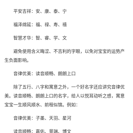
平安吉祥：安、康、泰、宁
福泽绵延：福、禄、寿、禧
智慧才华：智、睿、学、文
避免使用含义晦涩、不吉利的字眼，以免对宝宝的运势产
生负面影响。
音律优美：读音顺畅、朗朗上口
除了五行、八字和寓意之外，一个好名字还应讲究音律优
美。读音顺畅、朗朗上口的名字，给人以悦耳动听之感，寓意
宝宝一生顺风顺水、前程似锦。例如：
音律优美：子墨、天羽、星河
读音顺畅：嘉佑、景瑞、博文