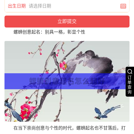
出生日期
螺蛳创意起名：别具一格，彰显个性
订
单
查
询
在当下崇尚创意与个性的时代，螺蛳起名也不甘落后，打