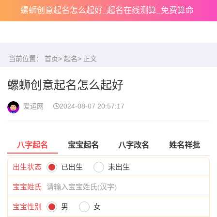
螺蛳创意起名怎么起好_起名在线测算_免费算命
当前位置：
首页
>
起名
> 正文
螺蛳创意起名怎么起好
爱运网
2024-08-07 20:57:17
八字起名
宝宝起名
八字改名
姓名祥批
出生状态
已出生
未出生
宝宝姓氏
宝宝性别
男
女