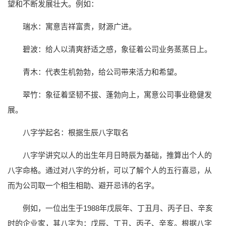
望和不断发展壮大。例如：
瑞水：寓意吉祥富贵，财源广进。
碧波：给人以清爽舒适之感，象征着公司业务蒸蒸日上。
青木：代表生机勃勃，给公司带来活力和希望。
翠竹：象征着坚韧不拔、蓬勃向上，寓意公司事业稳健发
展。
八字学起名：根据生辰八字取名
八字学讲究以人的出生年月日時辰为基础，推算出个人的
八字命格。通过对八字的分析，可以了解个人的五行喜忌，从
而为公司取一个相生相助、避开忌讳的名字。
例如，一位出生于1988年戊辰年、丁丑月、丙子日、辛亥
时的企业家，其八字为：戊辰、丁丑、丙子、辛亥。根据八字