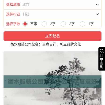
选择城市
选择行业
选择字数
不限
2字
3字
4字
衡水服装公司起名：寓意吉祥，彰显品牌文化
订
单
查
询