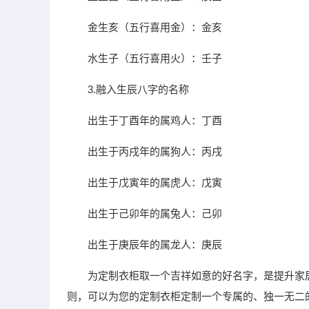
金生亥（五行喜用金）：金亥
水生子（五行喜用火）：壬子
3.融入生辰八字的名称
出生于丁酉年的属鸡人：丁酉
出生于丙戌年的属狗人：丙戌
出生于戊寅年的属虎人：戊寅
出生于己卯年的属兔人：己卯
出生于庚辰年的属龙人：庚辰
为定制衣柜取一个吉祥如意的好名字，是提升家
则，可以为您的定制衣柜定制一个专属的、独一无二