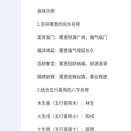
具体示例
1.吉祥寓意的风水名称
富贵盈门：寓意财源广进，福气临门
福泽绵延：寓意福气绵延长久
百财聚宝：寓意招财纳福，财源滚滚
锦绣前程：寓意前程似锦，事业辉煌
2.结合五行喜用的八字名称
木生寅（五行喜用木）：林生
火生戌（五行喜用火）：阳戌
土生酉（五行喜用土）：辰酉