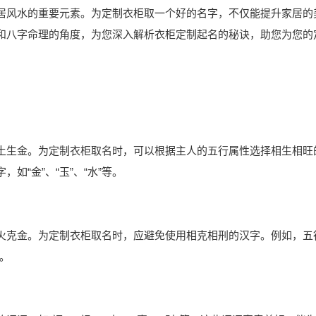
居风水的重要元素。为定制衣柜取一个好的名字，不仅能提升家居的
和八字命理的角度，为您深入解析衣柜定制起名的秘诀，助您为您的
土生金。为定制衣柜取名时，可以根据主人的五行属性选择相生相旺
“金”、“玉”、“水”等。
火克金。为定制衣柜取名时，应避免使用相克相刑的汉字。例如，五
等。