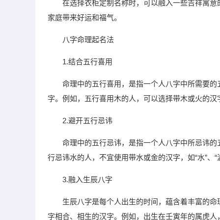
在选择衣柜定制名称时，可以融入一些吉祥寓意的词语
家庭带来好运和福气。
八字命理起名法
1.结合五行喜用
命理中的五行喜用，是指一个人八字中所需要的
字。例如，五行喜用木的人，可以选择带木或火的汉字，如
2.避开五行忌讳
命理中的五行忌讳，是指一个人八字中所忌讳的
行忌讳水的人，不宜使用带水或金的汉字，如“水”、“
3.融入生辰八字
生辰八字是每个人出生的时间，蕴含着丰富的命
字相合、相生的汉字。例如，出生在壬寅年的属虎人，可以