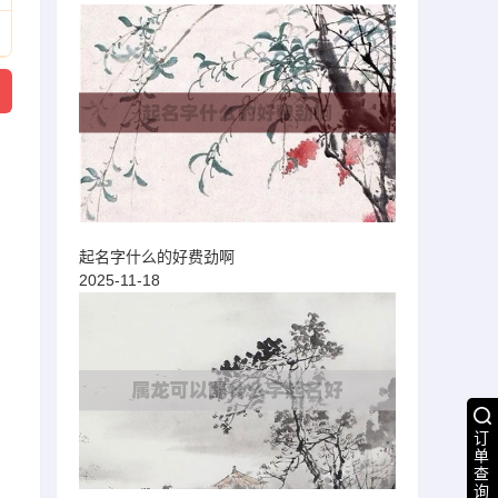
起名字什么的好费劲啊
2025-11-18
订
单
查
询