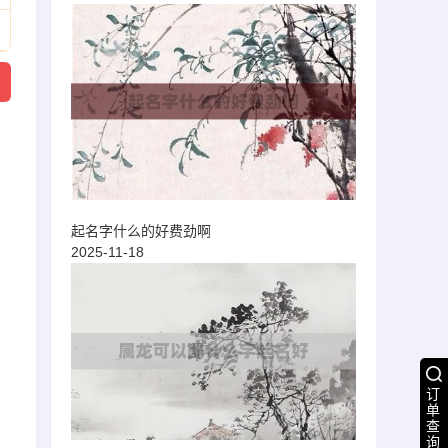
起名字什么的好费劲啊
2025-11-18
订
单
查
询