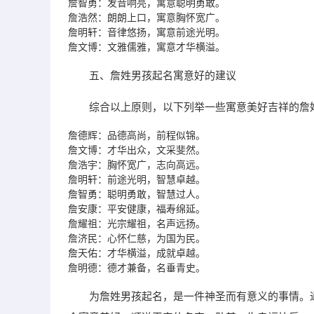
詹智勇：发音响亮，寓意聪明勇敢。
詹浩然：朗朗上口，寓意胸怀宽广。
詹明轩：音律悠扬，寓意前途光明。
詹文博：文雅儒雅，寓意才华横溢。
五、詹姓男孩起名寓意好的建议
综合以上原则，以下列举一些寓意美好吉祥的詹
詹德辉：品德高尚，前程似锦。
詹文博：才华出众，文采斐然。
詹浩宇：胸怀宽广，志向高远。
詹明轩：前途光明，智慧卓越。
詹智勇：聪明勇敢，智慧过人。
詹安康：平安健康，福寿绵延。
詹耀祖：光宗耀祖，名声远扬。
詹济民：心怀仁慈，为国为民。
詹天佑：才华横溢，成就卓越。
詹明德：德才兼备，名垂青史。
为詹姓男孩起名，是一件神圣而有意义的事情。