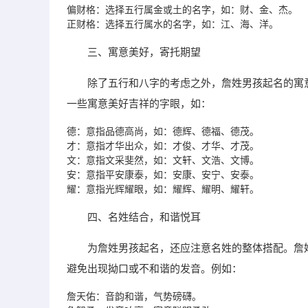
偏财格：选择五行属金或土的名字，如：财、金、杰。
正财格：选择五行属水的名字，如：江、海、洋。
三、寓意美好，寄托期望
除了五行和八字的考虑之外，詹姓男孩起名的寓
一些寓意美好吉祥的字眼，如：
德：意指品德高尚，如：德辉、德福、德茂。
才：意指才华出众，如：才俊、才华、才茂。
文：意指文采斐然，如：文轩、文浩、文博。
安：意指平安康泰，如：安康、安宁、安泰。
耀：意指光辉耀眼，如：耀辉、耀明、耀轩。
四、名姓结合，和谐悦耳
为詹姓男孩起名，还应注意名姓的整体搭配。詹
避免出现拗口或不和谐的发音。例如：
詹天佑：音韵和谐，气势磅礴。