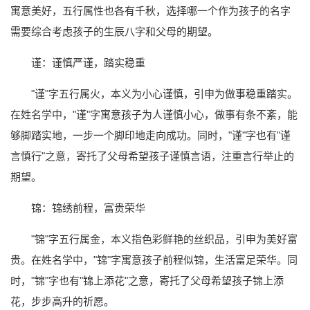
寓意美好，五行属性也各有千秋，选择哪一个作为孩子的名字
需要综合考虑孩子的生辰八字和父母的期望。
谨：谨慎严谨，踏实稳重
"谨"字五行属火，本义为小心谨慎，引申为做事稳重踏实。
在姓名学中，"谨"字寓意孩子为人谨慎小心，做事有条不紊，能
够脚踏实地，一步一个脚印地走向成功。同时，"谨"字也有"谨
言慎行"之意，寄托了父母希望孩子谨慎言语，注重言行举止的
期望。
锦：锦绣前程，富贵荣华
"锦"字五行属金，本义指色彩鲜艳的丝织品，引申为美好富
贵。在姓名学中，"锦"字寓意孩子前程似锦，生活富足荣华。同
时，"锦"字也有"锦上添花"之意，寄托了父母希望孩子锦上添
花，步步高升的祈愿。