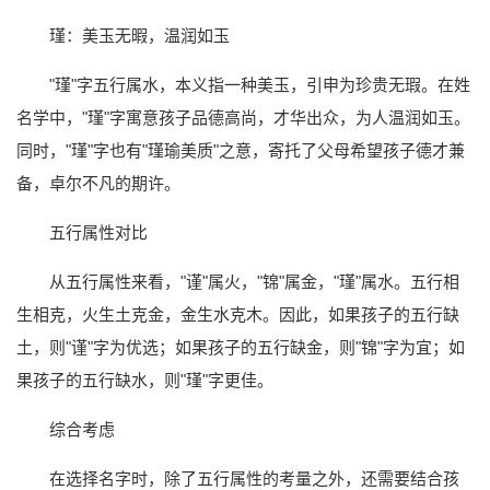
瑾：美玉无暇，温润如玉
"瑾"字五行属水，本义指一种美玉，引申为珍贵无瑕。在姓
名学中，"瑾"字寓意孩子品德高尚，才华出众，为人温润如玉。
同时，"瑾"字也有"瑾瑜美质"之意，寄托了父母希望孩子德才兼
备，卓尔不凡的期许。
五行属性对比
从五行属性来看，"谨"属火，"锦"属金，"瑾"属水。五行相
生相克，火生土克金，金生水克木。因此，如果孩子的五行缺
土，则"谨"字为优选；如果孩子的五行缺金，则"锦"字为宜；如
果孩子的五行缺水，则"瑾"字更佳。
综合考虑
在选择名字时，除了五行属性的考量之外，还需要结合孩