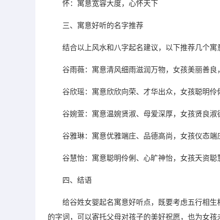
怀：寓意宽容大度，心怀天下
三、寓意好听的名字推荐
结合以上风水和八字起名建议，以下推荐几个寓
谷雨薇：寓意清风细雨滋润万物，女孩美丽善良
谷欣瑶：寓意欣欣向荣、才华出众，女孩聪明伶
谷婉萱：寓意温婉贤淑、母爱深厚，女孩贤良淑
谷雅琳：寓意优雅端庄、品德高尚，女孩仪态端
谷慧怡：寓意聪明伶俐、心旷神怡，女孩天资聪
四、结语
给谷姓女婴起名寓意好听点，既要考虑五行相生
的字词，可以寄托父母对孩子的美好祝愿，也为女孩