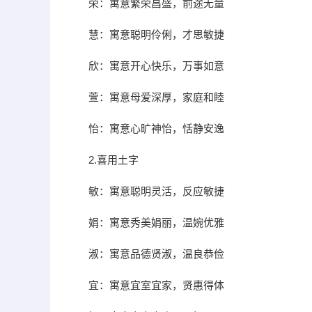
荣：寓意繁荣昌盛，前途无量
慧：寓意聪明伶俐，才思敏捷
欣：寓意开心快乐，万事如意
萱：寓意母爱深厚，家庭和睦
怡：寓意心旷神怡，恬静安逸
2.喜用土字
敏：寓意聪明灵活，反应敏捷
娟：寓意秀美娟丽，温婉优雅
淑：寓意品德贤淑，温良恭俭
宜：寓意宜室宜家，贤惠得体