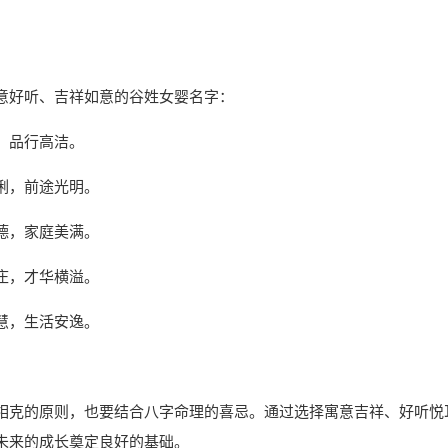
意好听、吉祥如意的谷姓女婴名字：
，品行高洁。
俐，前途光明。
德，家庭美满。
庄，才华横溢。
慧，生活安逸。
相克的原则，也要结合八字命理的喜忌。通过选择寓意吉祥、好听悦
未来的成长奠定良好的基础。