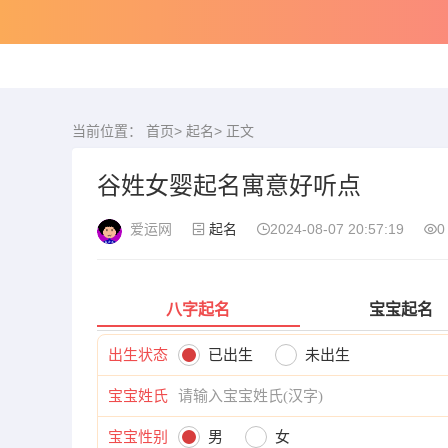
当前位置：
首页
>
起名
> 正文
谷姓女婴起名寓意好听点
爱运网
起名
2024-08-07 20:57:19
0
八字起名
宝宝起名
出生状态
已出生
未出生
宝宝姓氏
宝宝性别
男
女