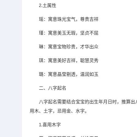
2.土属性
瑶：寓意珠光宝气，尊贵吉祥
瑾：寓意美玉无瑕，坚贞不屈
琳：寓意宝物珍贵，才华出众
琪：寓意美好吉祥，聪慧灵秀
璐：寓意晶莹剔透，温润如玉
二、八字起名
八字起名需要结合宝宝的出生年月日时，推算出
用木、土字，忌用金、水字。
1.喜用木字