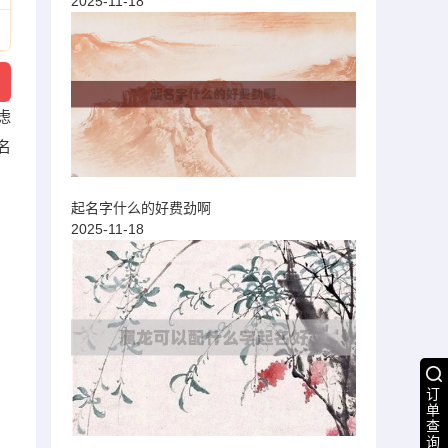
2025-11-18
虑
名
起名字什么的好费劲啊
2025-11-18
订
单
查
询