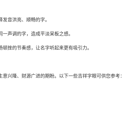
择发音洪亮、顺畅的字。
同一声调的字，造成平淡呆板之感。
扬顿挫的节奏感，让名字听起来更有吸引力。
生意兴隆、财源广进的期盼。以下一些吉祥字眼可供您参考：