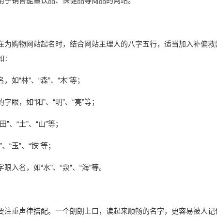
则适用于销售能量饮品、保健品等商品的网站。
在为购物网站起名时，结合网站主理人的八字五行，适当加入补偏救
如：
如“林”、“森”、“木”等；
眼，如“阳”、“明”、“亮”等；
、“土”、“山”等；
“玉”、“铁”等；
入名，如“水”、“泉”、“海”等。
要注重声律搭配。一个朗朗上口，读起来顺畅的名字，更容易被人记