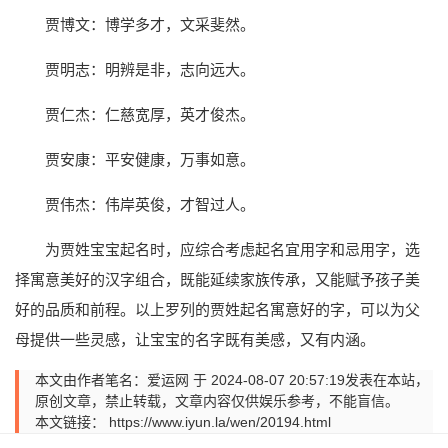
贾博文：博学多才，文采斐然。
贾明志：明辨是非，志向远大。
贾仁杰：仁慈宽厚，英才俊杰。
贾安康：平安健康，万事如意。
贾伟杰：伟岸英俊，才智过人。
为贾姓宝宝起名时，应综合考虑起名宜用字和忌用字，选
择寓意美好的汉字组合，既能延续家族传承，又能赋予孩子美
好的品质和前程。以上罗列的贾姓起名寓意好的字，可以为父
母提供一些灵感，让宝宝的名字既有美感，又有内涵。
本文由作者笔名：爱运网 于 2024-08-07 20:57:19发表在本站，
原创文章，禁止转载，文章内容仅供娱乐参考，不能盲信。
本文链接：
https://www.iyun.la/wen/20194.html