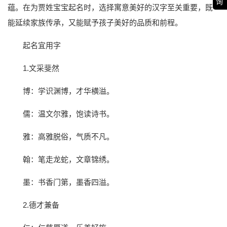
询
蕴。在为贾姓宝宝起名时，选择寓意美好的汉字至关重要，既
能延续家族传承，又能赋予孩子美好的品质和前程。
起名宜用字
1.文采斐然
博：学识渊博，才华横溢。
儒：温文尔雅，饱读诗书。
雅：高雅脱俗，气质不凡。
翰：笔走龙蛇，文章锦绣。
墨：书香门第，墨香四溢。
2.德才兼备