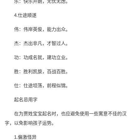
乐：快乐开朗，无忧无虑。
4.仕途顺遂
伟：伟岸英俊，能力出众。
杰：杰出非凡，才智过人。
功：功成名就，建功立业。
胜：胜利凯旋，百战百胜。
仕：仕途坦荡，前程似锦。
起名忌用字
在为贾姓宝宝起名时，也应避免使用一些寓意不佳的汉
字，以免影响孩子运势。
1.偏激怪异