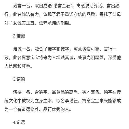
诺言一名，取自成语"诺言金石"，寓意说话算话、言出必
行。此名简洁有力，体现了君子重诺守信的品质，寄托了父母
对子女诚实正直、信守承诺的期望。
2.诺诚
诺诚一名，融合了诺字和诚字，寓意诚信可靠、言行一
致。此名寓意宝宝将来为人坦诚真诚，处事光明磊落，深受他
人信赖和尊重。
3.诺德
诺德一名，含德字，寓意品德高尚、德才兼备。德字在传
统文化中被视为立身之本，取名李诺德，寓意宝宝未来能够成
为一个有道德修养、品行优秀的人。
4.诺远