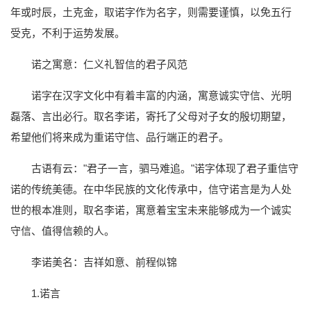
年或时辰，土克金，取诺字作为名字，则需要谨慎，以免五行
受克，不利于运势发展。
诺之寓意：仁义礼智信的君子风范
诺字在汉字文化中有着丰富的内涵，寓意诚实守信、光明
磊落、言出必行。取名李诺，寄托了父母对子女的殷切期望，
希望他们将来成为重诺守信、品行端正的君子。
古语有云："君子一言，驷马难追。"诺字体现了君子重信守
诺的传统美德。在中华民族的文化传承中，信守诺言是为人处
世的根本准则，取名李诺，寓意着宝宝未来能够成为一个诚实
守信、值得信赖的人。
李诺美名：吉祥如意、前程似锦
1.诺言