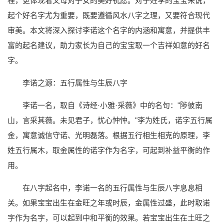
程，更体现着父母对子女的美好祝愿。对于姓李的宝宝来说，
起个好名字尤为重要，既要遵循风水八字之理，又要符合现代
审美。本文将深入探讨李诺这个名字的内涵和寓意，并提供丰
富的起名建议，助力家长为自己的宝宝取一个吉祥如意的好名
字。
李诺之源：五行属性与生辰八字
李诺一名，取自《诗经·小雅·采薇》中的名句："陟彼南
山，言采其薇。未见君子，忧心忡忡。"李为姓氏，诺字五行属
金，寓意诚信守诺、光明磊落。根据五行相生相克的原理，李
姓五行属木，取金属性的诺字作为名字，可起到补益平衡的作
用。
在八字起名中，李诺一名的五行属性与生辰八字息息相
关。如果宝宝出生在金旺之年或时辰，金属性过盛，此时取诺
字作为名字，可以起到中和平衡的效果。若宝宝出生在土旺之