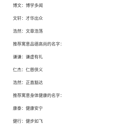
博文：博学多闻
文轩：才华出众
浩然：文章浩荡
推荐寓意品德高尚的名字：
谦谦：谦虚有礼
仁杰：仁慈侠义
浩然：正直豁达
推荐寓意身体健康的名字：
康泰：健康安宁
健行：健步如飞