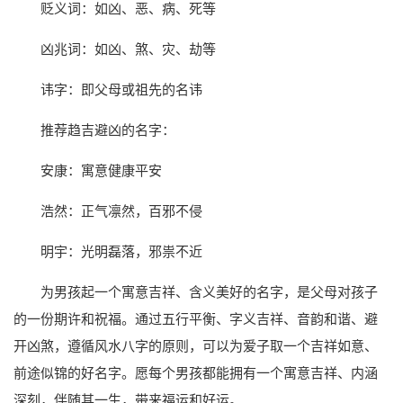
贬义词：如凶、恶、病、死等
凶兆词：如凶、煞、灾、劫等
讳字：即父母或祖先的名讳
推荐趋吉避凶的名字：
安康：寓意健康平安
浩然：正气凛然，百邪不侵
明宇：光明磊落，邪祟不近
为男孩起一个寓意吉祥、含义美好的名字，是父母对孩子
的一份期许和祝福。通过五行平衡、字义吉祥、音韵和谐、避
开凶煞，遵循风水八字的原则，可以为爱子取一个吉祥如意、
前途似锦的好名字。愿每个男孩都能拥有一个寓意吉祥、内涵
深刻，伴随其一生，带来福运和好运。