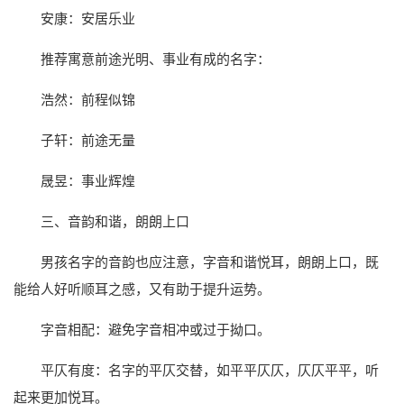
安康：安居乐业
推荐寓意前途光明、事业有成的名字：
浩然：前程似锦
子轩：前途无量
晟昱：事业辉煌
三、音韵和谐，朗朗上口
男孩名字的音韵也应注意，字音和谐悦耳，朗朗上口，既
能给人好听顺耳之感，又有助于提升运势。
字音相配：避免字音相冲或过于拗口。
平仄有度：名字的平仄交替，如平平仄仄，仄仄平平，听
起来更加悦耳。