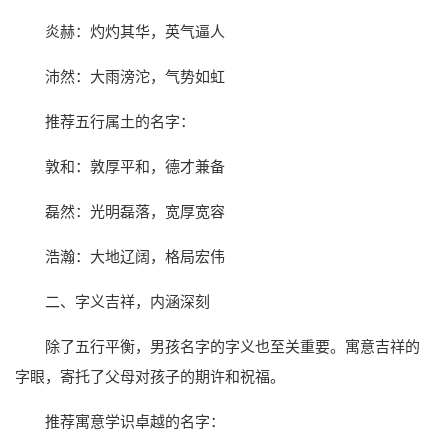
炎赫：灼灼其华，英气逼人
沛然：大雨滂沱，气势如虹
推荐五行属土的名字：
敦和：敦厚平和，德才兼备
磊然：光明磊落，宽厚宽容
浩瀚：大地辽阔，格局宏伟
二、字义吉祥，内涵深刻
除了五行平衡，男孩名字的字义也至关重要。寓意吉祥的
字眼，寄托了父母对孩子的期许和祝福。
推荐寓意学识卓越的名字：