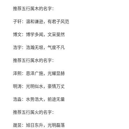
推荐五行属木的名字：
子轩：温和谦逊，有君子风范
博文：博学多闻，文采斐然
浩宇：浩瀚无垠，气度不凡
推荐五行属水的名字：
泽熙：恩泽广施，光耀显赫
明涛：光明似水，豪情万丈
浩淼：水势浩大，前途无量
推荐五行属火的名字：
晟昱：旭日东升，光明磊落