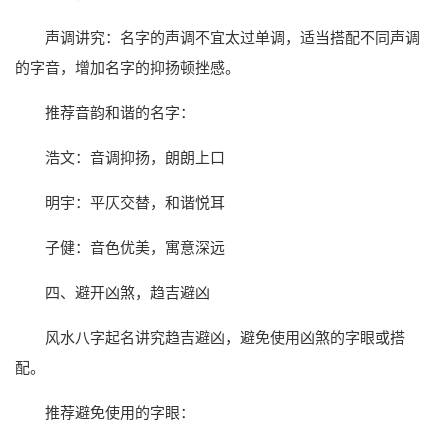
声调讲究：名字的声调不宜太过单调，适当搭配不同声调
的字音，增加名字的抑扬顿挫感。
推荐音韵和谐的名字：
浩文：音调抑扬，朗朗上口
明宇：平仄交替，和谐悦耳
子健：音色优美，寓意深远
四、避开凶煞，趋吉避凶
风水八字起名讲究趋吉避凶，避免使用凶煞的字眼或搭
配。
推荐避免使用的字眼：