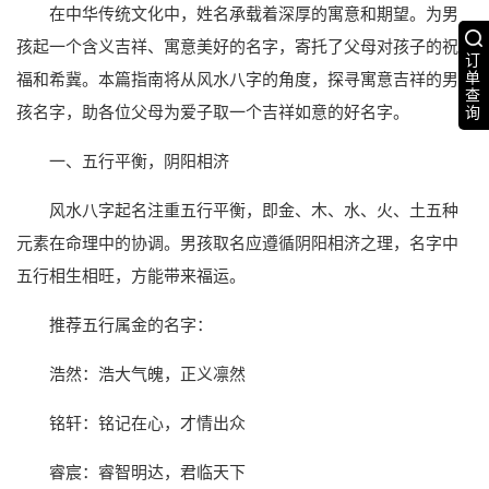
在中华传统文化中，姓名承载着深厚的寓意和期望。为男
孩起一个含义吉祥、寓意美好的名字，寄托了父母对孩子的祝
订
单
福和希冀。本篇指南将从风水八字的角度，探寻寓意吉祥的男
查
孩名字，助各位父母为爱子取一个吉祥如意的好名字。
询
一、五行平衡，阴阳相济
风水八字起名注重五行平衡，即金、木、水、火、土五种
元素在命理中的协调。男孩取名应遵循阴阳相济之理，名字中
五行相生相旺，方能带来福运。
推荐五行属金的名字：
浩然：浩大气魄，正义凛然
铭轩：铭记在心，才情出众
睿宸：睿智明达，君临天下