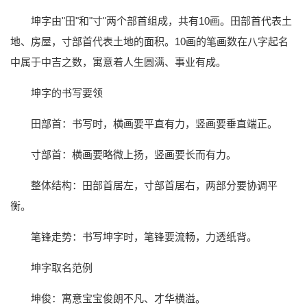
坤字由"田"和"寸"两个部首组成，共有10画。田部首代表土
地、房屋，寸部首代表土地的面积。10画的笔画数在八字起名
中属于中吉之数，寓意着人生圆满、事业有成。
坤字的书写要领
田部首：书写时，横画要平直有力，竖画要垂直端正。
寸部首：横画要略微上扬，竖画要长而有力。
整体结构：田部首居左，寸部首居右，两部分要协调平
衡。
笔锋走势：书写坤字时，笔锋要流畅，力透纸背。
坤字取名范例
坤俊：寓意宝宝俊朗不凡、才华横溢。