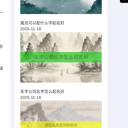
一
属龙可以配什么字起名好
2025-11-18
平
缺
车字公司名字怎么起名好
2025-11-18