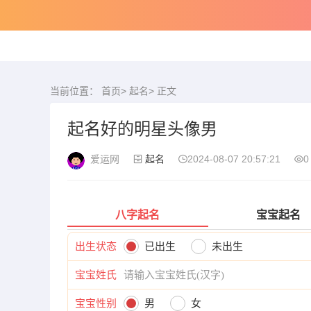
当前位置：
首页
>
起名
> 正文
起名好的明星头像男
爱运网
起名
2024-08-07 20:57:21
0
八字起名
宝宝起名
出生状态
已出生
未出生
宝宝姓氏
宝宝性别
男
女