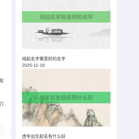
纯起名字寓意好的名字
2025-11-18
和
们
虎年出生起名有什么好