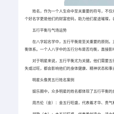
姓名，作为一个人生命中至关重要的符号，不仅
个好名字更是他们的财富密码，助力他们星途璀璨，
五行平衡与气场运势
在八字起名学中，五行平衡是至关重要的原则。
衡体系。一个人八字中的五行分布是否均衡，直接影
对于明星来说，五行平衡尤为关键。他们需要五
失或过旺，都会影响他们的身体健康、精神状态和事
明星头像男五行姓名案例
娱乐圈中，众多明星的姓名都体现了五行平衡的
周杰伦（金）：金五行旺盛，代表着才华、贵气