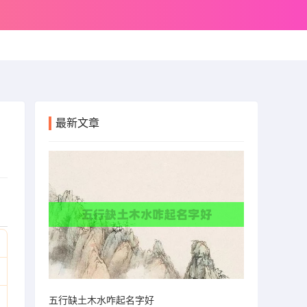
最新文章
五行缺土木水咋起名字好