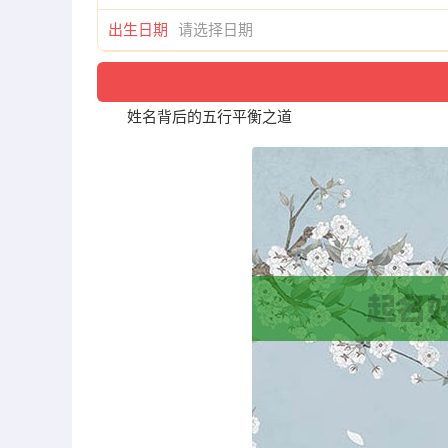
出生日期
姓名背后的五行平衡之道