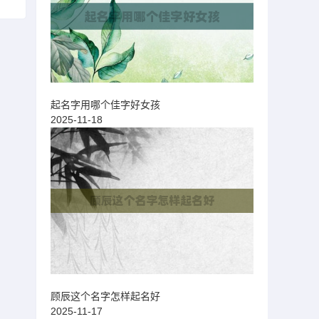
起名字用哪个佳字好女孩
2025-11-18
顾辰这个名字怎样起名好
2025-11-17