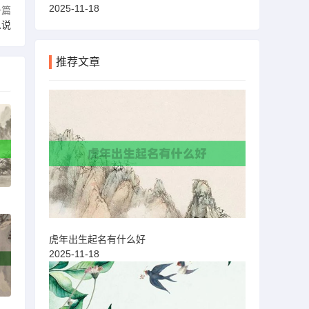
2025-11-18
一篇
么说
推荐文章
虎年出生起名有什么好
2025-11-18