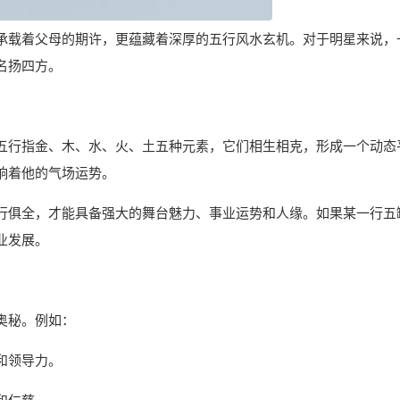
承载着父母的期许，更蕴藏着深厚的五行风水玄机。对于明星来说，
名扬四方。
五行指金、木、水、火、土五种元素，它们相生相克，形成一个动态
响着他的气场运势。
行俱全，才能具备强大的舞台魅力、事业运势和人缘。如果某一行五
业发展。
奥秘。例如：
和领导力。