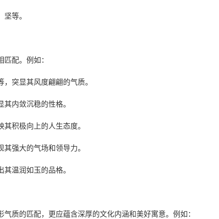
、坚等。
相匹配。例如：
等，突显其风度翩翩的气质。
显其内敛沉稳的性格。
映其积极向上的人生态度。
现其强大的气场和领导力。
出其温润如玉的品格。
形气质的匹配，更应蕴含深厚的文化内涵和美好寓意。例如：