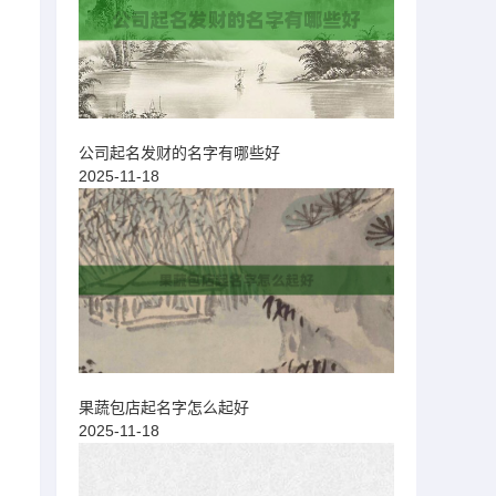
公司起名发财的名字有哪些好
2025-11-18
果蔬包店起名字怎么起好
2025-11-18