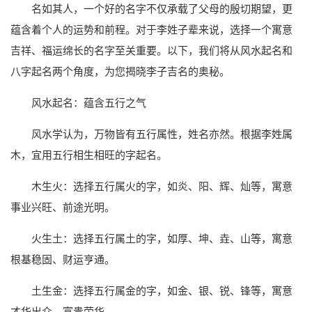
名如其人，一个好的名字不仅承载了父母的殷切期望，更
蕴含着个人的运势和前程。对于李姓子辈来说，选择一个寓意
吉祥、福运绵长的名字至关重要。以下，我们将从风水起名和
八字起名两个角度，为您揭晓李子吉名的奥秘。
风水起名：蕴含五行之气
风水学认为，万物皆有五行属性，姓名亦然。根据李姓属
木，宜用五行相生相旺的字起名。
木生火：选择五行属火的字，如炎、阳、辉、灿等，寓意
事业兴旺、前途光明。
火生土：选择五行属土的字，如厚、坤、垚、山等，寓意
根基稳固、财运亨通。
土生金：选择五行属金的字，如金、银、锐、锋等，寓意
才华出众、富贵荣华。