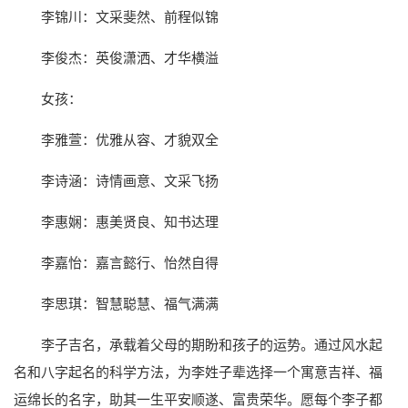
李锦川：文采斐然、前程似锦
李俊杰：英俊潇洒、才华横溢
女孩：
李雅萱：优雅从容、才貌双全
李诗涵：诗情画意、文采飞扬
李惠娴：惠美贤良、知书达理
李嘉怡：嘉言懿行、怡然自得
李思琪：智慧聪慧、福气满满
李子吉名，承载着父母的期盼和孩子的运势。通过风水起
名和八字起名的科学方法，为李姓子辈选择一个寓意吉祥、福
运绵长的名字，助其一生平安顺遂、富贵荣华。愿每个李子都