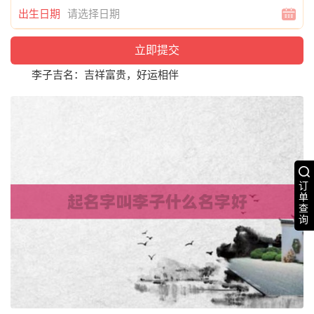
出生日期
李子吉名：吉祥富贵，好运相伴
订
单
查
询