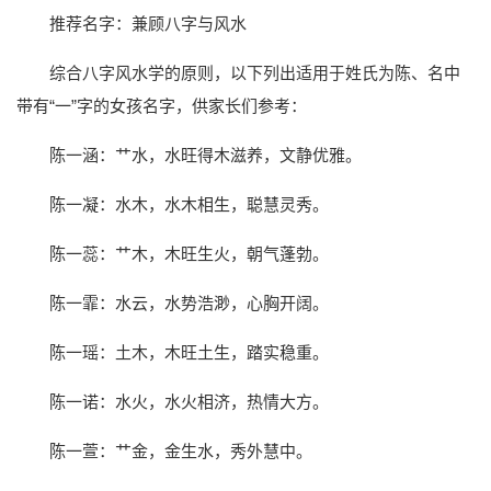
推荐名字：兼顾八字与风水
综合八字风水学的原则，以下列出适用于姓氏为陈、名中
带有“一”字的女孩名字，供家长们参考：
陈一涵：艹水，水旺得木滋养，文静优雅。
陈一凝：水木，水木相生，聪慧灵秀。
陈一蕊：艹木，木旺生火，朝气蓬勃。
陈一霏：水云，水势浩渺，心胸开阔。
陈一瑶：土木，木旺土生，踏实稳重。
陈一诺：水火，水火相济，热情大方。
陈一萱：艹金，金生水，秀外慧中。