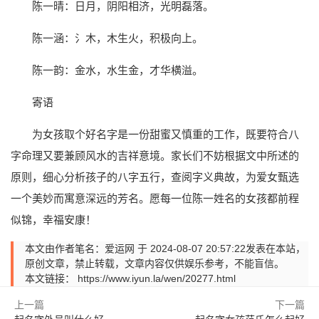
陈一晴：日月，阴阳相济，光明磊落。
陈一涵：氵木，木生火，积极向上。
陈一韵：金水，水生金，才华横溢。
寄语
为女孩取个好名字是一份甜蜜又慎重的工作，既要符合八
字命理又要兼顾风水的吉祥意境。家长们不妨根据文中所述的
原则，细心分析孩子的八字五行，查阅字义典故，为爱女甄选
一个美妙而寓意深远的芳名。愿每一位陈一姓名的女孩都前程
似锦，幸福安康！
本文由作者笔名：爱运网 于 2024-08-07 20:57:22发表在本站，
原创文章，禁止转载，文章内容仅供娱乐参考，不能盲信。
本文链接：
https://www.iyun.la/wen/20277.html
上一篇
下一篇