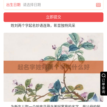
出生日期
姓刘两个字起名妙语连珠，彰显独特风采
订
单
查
询
为新生儿取一个响亮且蕴含美好寓意的名字，是父母的殷