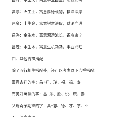
昌厚：火生土，寓意厚德载物，福泽深厚
昌金：土生金，寓意锐意进取，财源广进
昌海：金生水，寓意源远流长，福寿康宁
昌茂：水生木，寓意生机勃勃，事业兴旺
四、其他吉祥搭配
除了五行相生搭配外，还可以考虑以下吉祥搭配：
寓意吉祥的字：昌+祥、瑞、福、禄、寿
有美好寓意的字：昌+乐、欣、悦、康、泰
父母寄予期望的字：昌+志、德、才、学、业