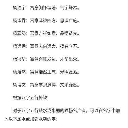
杨浩宇：寓意胸怀坦荡、气宇轩昂。
杨泽霖：寓意泽被四方、恩泽广施。
杨嘉懿：寓意吉祥如意、品德贤良。
杨远扬：寓意志向远大、扬名立万。
杨兴华：寓意兴旺发达、才华出众。
杨浩然：寓意浩然正气、光明磊落。
杨博文：寓意学识渊博、文采斐然。
根据八字五行补缺
对于八字五行缺水或水弱的姓杨名广者，可以在名字中加
入以下属水或加强水势的字：