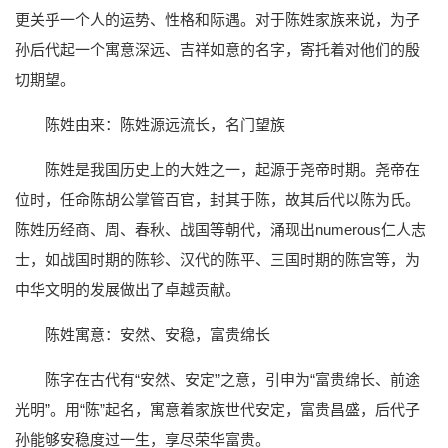
更关乎一个人的运势、性格和际遇。对于陈姓家族来说，为子
孙后代起一个寓意深远、吉祥如意的名字，寄托着对他们的殷
切期望。
陈姓由来：陈姓源远流长，名门望族
陈姓是我国历史上的大姓之一，起源于尧帝时期。尧帝在
位时，任命陈胡公掌管百官，封其于陈，故其后代以陈为氏。
陈姓历经商、周、春秋、战国等朝代，涌现出numerous仁人志
士，如战国时期的陈轸、汉代的陈平、三国时期的陈宫等，为
中华文明的发展做出了卓越贡献。
陈姓寓意：安然、安稳，富贵绵长
陈字在古代有“安然、安定”之意，引申为“富贵绵长、前途
光明”。用“陈”起名，寓意着家族世代安定，富贵昌盛，后代子
孙能够安稳度过一生，享尽荣华富贵。