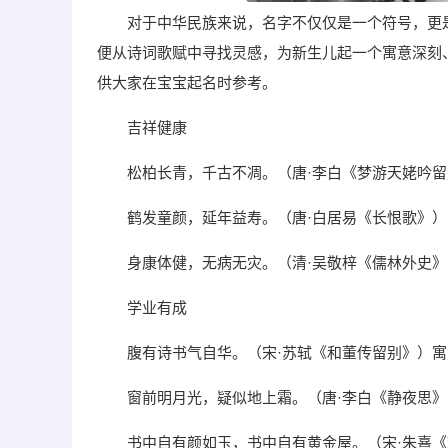
对于中华民族来说，名字不仅仅是一个符号，更
便从诗词歌赋中寻找灵感，为新生儿起一个寓意深刻
供大家在宝宝起名时参考。
吉祥健康
松柏长青，千古不凋。（唐·李白《梦游天姥吟
鹤发童颜，延年益寿。（唐·白居易《长恨歌》
身康体健，无病无灾。（清·吴敬梓《儒林外史
学业有成
腹有诗书气自华。（宋·苏轼《和董传留别》）
窗前明月光，疑似地上霜。（唐·李白《静夜思
书中自有颜如玉，书中自有黄金屋。（宋·朱熹