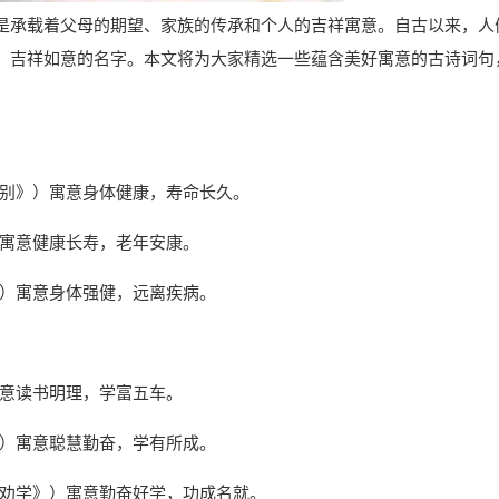
是承载着父母的期望、家族的传承和个人的吉祥寓意。自古以来，人
、吉祥如意的名字。本文将为大家精选一些蕴含美好寓意的古诗词句
留别》）寓意身体健康，寿命长久。
）寓意健康长寿，老年安康。
》）寓意身体强健，远离疾病。
寓意读书明理，学富五车。
》）寓意聪慧勤奋，学有所成。
《劝学》）寓意勤奋好学，功成名就。