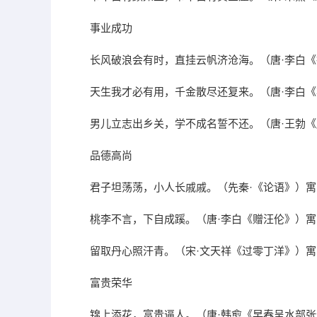
事业成功
长风破浪会有时，直挂云帆济沧海。（唐·李白
天生我才必有用，千金散尽还复来。（唐·李白
男儿立志出乡关，学不成名誓不还。（唐·王勃
品德高尚
君子坦荡荡，小人长戚戚。（先秦·《论语》）
桃李不言，下自成蹊。（唐·李白《赠汪伦》）
留取丹心照汗青。（宋·文天祥《过零丁洋》）
富贵荣华
锦上添花，富贵逼人。（唐·韩愈《早春呈水部