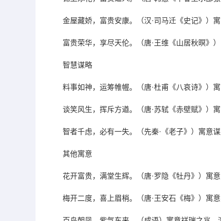
金屋藏娇，富贵安康。（汉·司马迁《史记》）
富贵荣华，享尽天伦。（唐·王维《山居秋暝》
智慧谋略
料事如神，运筹帷幄。（唐·杜甫《八哀诗》）
谈笑风生，挥斥方遒。（唐·苏轼《赤壁赋》）
智者千虑，必有一失。（先秦·《老子》）寓意
其他寓意
花开富贵，满堂生辉。（唐·罗隐《牡丹》）寓
梅开二度，喜上眉梢。（唐·王安石《梅》）寓
百鸟朝凤，紫气东来。（成语）寓意祥瑞之兆，