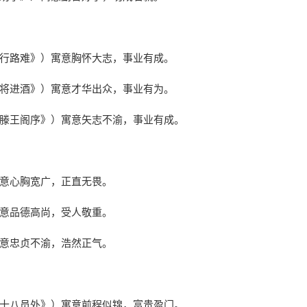
《行路难》）寓意胸怀大志，事业有成。
《将进酒》）寓意才华出众，事业有为。
《滕王阁序》）寓意矢志不渝，事业有成。
寓意心胸宽广，正直无畏。
寓意品德高尚，受人敬重。
寓意忠贞不渝，浩然正气。
张十八员外》）寓意前程似锦，富贵盈门。