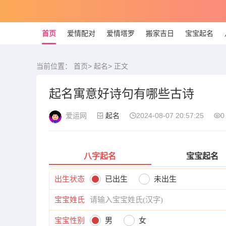
首页
爱情配对
爱情塔罗
搬家吉日
宝宝起名
当前位置：
首页
>
起名
> 正文
起名寓意好诗句有哪些古诗
爱运网
起名
2024-08-07 20:57:25
0
八字起名
宝宝起名
出生状态
已出生
未出生
宝宝姓氏
宝宝性别
男
女