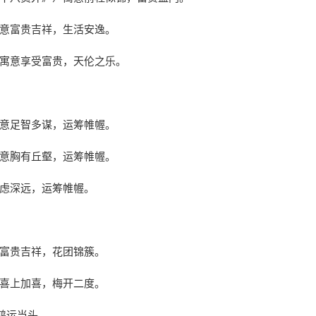
寓意富贵吉祥，生活安逸。
）寓意享受富贵，天伦之乐。
寓意足智多谋，运筹帷幄。
寓意胸有丘壑，运筹帷幄。
谋虑深远，运筹帷幄。
意富贵吉祥，花团锦簇。
意喜上加喜，梅开二度。
鸿运当头。