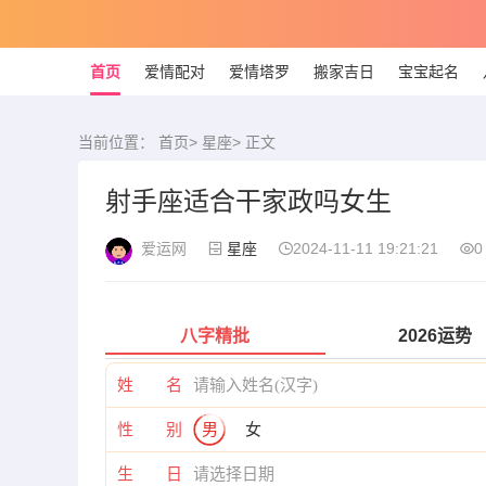
首页
爱情配对
爱情塔罗
搬家吉日
宝宝起名
当前位置：
首页
>
星座
> 正文
射手座适合干家政吗女生
爱运网
星座
2024-11-11 19:21:21
0
八字精批
2026运势
姓 名
性 别
男
女
生 日