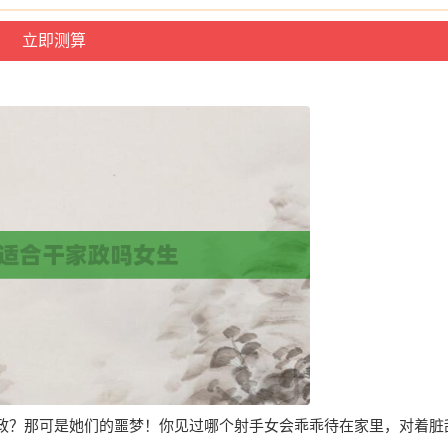
政？那可是她们的噩梦！你见过哪个射手女会乖乖待在家里，对着脏