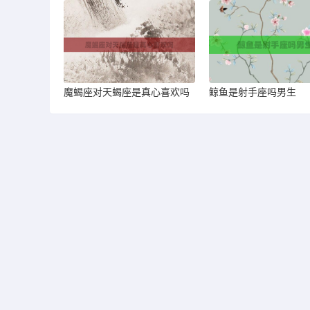
魔蝎座对天蝎座是真心喜欢吗
鲸鱼是射手座吗男生