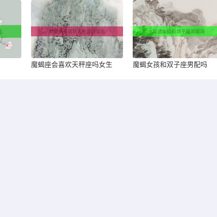
魔蝎座会喜欢天秤座吗女生
魔蝎女孩和双子座男配吗