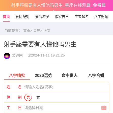
射手座需要有人懂他吗男生_星座在线测算_免费算
命
首页
爱情配对
爱情塔罗
搬家吉日
宝宝起名
八字财运
当前位置：
首页
>
星座
> 正文
射手座需要有人懂他吗男生
爱运网
2024-11-11 19:21:25
八字精批
2026运势
命中贵人
八字合婚
姓 名
性 别
男
女
生 日