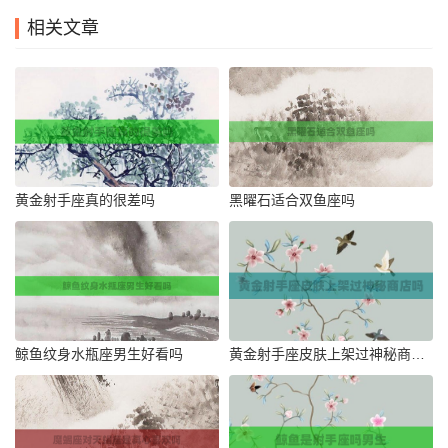
相关文章
黄金射手座真的很差吗
黑曜石适合双鱼座吗
鲸鱼纹身水瓶座男生好看吗
黄金射手座皮肤上架过神秘商店吗