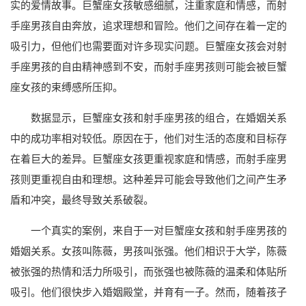
实的爱情故事。巨蟹座女孩敏感细腻，注重家庭和情感，而射
手座男孩自由奔放，追求理想和冒险。他们之间存在着一定的
吸引力，但他们也需要面对许多现实问题。巨蟹座女孩会对射
手座男孩的自由精神感到不安，而射手座男孩则可能会被巨蟹
座女孩的束缚感所压抑。
数据显示，巨蟹座女孩和射手座男孩的组合，在婚姻关系
中的成功率相对较低。原因在于，他们对生活的态度和目标存
在着巨大的差异。巨蟹座女孩更重视家庭和情感，而射手座男
孩则更重视自由和理想。这种差异可能会导致他们之间产生矛
盾和冲突，最终导致关系破裂。
一个真实的案例，来自于一对巨蟹座女孩和射手座男孩的
婚姻关系。女孩叫陈薇，男孩叫张强。他们相识于大学，陈薇
被张强的热情和活力所吸引，而张强也被陈薇的温柔和体贴所
吸引。他们很快步入婚姻殿堂，并育有一子。然而，随着孩子