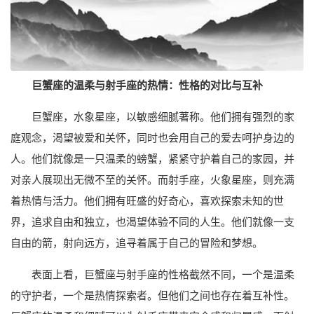
巨蟹座的温柔与射手座的热情：性格的对比与互补
巨蟹座，水象星座，以敏感细腻著称。他们拥有强烈的家
庭观念，渴望被爱和关怀，同时也会用自己的爱去呵护身边的
人。他们就像是一只温柔的螃蟹，紧紧守护着自己的家园，并
对亲人展现出无微不至的关怀。而射手座，火象星座，则充满
着热情与活力。他们拥有旺盛的好奇心，喜欢探索未知的世
界，追求自由和独立，也渴望体验不同的人生。他们就像一支
自由的箭，射向远方，追寻着属于自己的冒险和梦想。
表面上看，巨蟹座与射手座的性格截然不同，一个是温柔
的守护者，一个是热情探索者。但他们之间也存在着互补性。