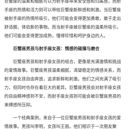
巨蟹座的温柔和细腻可以为射手座带来安全感和归属感，而射
手座的热情和活力则可以带给巨蟹座新鲜感和刺激。当巨蟹座
被射手座的热情所吸引，他们可能会变得更加勇敢，敢于走出
舒适圈，体验新的事物。而当射手座被巨蟹座的温柔所吸引，
他们可能会变得更加成熟，懂得珍惜和呵护身边的人。
巨蟹座男孩与射手座女孩：情感的碰撞与磨合
巨蟹座男孩和射手座女孩的组合，更像是充满激情和挑战
的爱情故事。巨蟹座男孩温柔细腻，渴望稳定的情感关系，而
射手座女孩自由奔放，追求新鲜和刺激。他们之间充满了吸引
力，但同时也存在着巨大的差异。巨蟹座男孩会对射手座女孩
的自由精神感到不安，而射手座女孩则可能会被巨蟹座男孩的
束缚感所压抑。
一个经典案例，来自于一位巨蟹座男孩和射手座女孩的爱
情故事。男孩叫李明，女孩叫王丽。他们相识于一次朋友聚