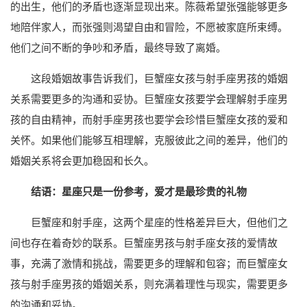
的出生，他们的矛盾也逐渐显现出来。陈薇希望张强能够更多
地陪伴家人，而张强则渴望自由和冒险，不愿被家庭所束缚。
他们之间不断的争吵和矛盾，最终导致了离婚。
这段婚姻故事告诉我们，巨蟹座女孩与射手座男孩的婚姻
关系需要更多的沟通和妥协。巨蟹座女孩要学会理解射手座男
孩的自由精神，而射手座男孩也要学会珍惜巨蟹座女孩的爱和
关怀。如果他们能够互相理解，克服彼此之间的差异，他们的
婚姻关系将会更加稳固和长久。
结语：星座只是一份参考，爱才是最珍贵的礼物
巨蟹座和射手座，这两个星座的性格差异巨大，但他们之
间也存在着奇妙的联系。巨蟹座男孩与射手座女孩的爱情故
事，充满了激情和挑战，需要更多的理解和包容；而巨蟹座女
孩与射手座男孩的婚姻关系，则充满着理性与现实，需要更多
的沟通和妥协。