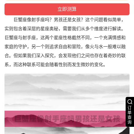
巨蟹座像射手座吗？男孩还是女孩？这个问题看似简单，
实则包含着深层的星座奥秘，需要我们从多个维度进行解读。
巨蟹座与射手座，这两个星座性格截然不同，一个充满情感和
家庭的守护，另一个则追求自由和冒险，像火与水一般难以融
合。但如果我们深入探究，会发现他们之间也存在着奇妙的联
系，而这种联系可能会随着性别而发生微妙的变化。
订
单
查
询