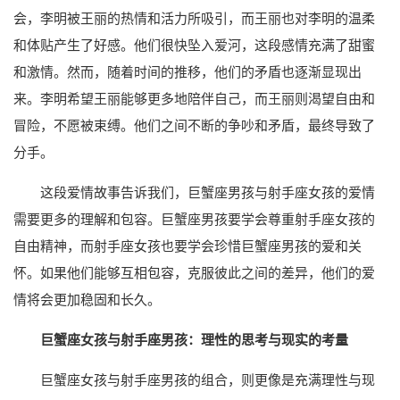
会，李明被王丽的热情和活力所吸引，而王丽也对李明的温柔
和体贴产生了好感。他们很快坠入爱河，这段感情充满了甜蜜
和激情。然而，随着时间的推移，他们的矛盾也逐渐显现出
来。李明希望王丽能够更多地陪伴自己，而王丽则渴望自由和
冒险，不愿被束缚。他们之间不断的争吵和矛盾，最终导致了
分手。
这段爱情故事告诉我们，巨蟹座男孩与射手座女孩的爱情
需要更多的理解和包容。巨蟹座男孩要学会尊重射手座女孩的
自由精神，而射手座女孩也要学会珍惜巨蟹座男孩的爱和关
怀。如果他们能够互相包容，克服彼此之间的差异，他们的爱
情将会更加稳固和长久。
巨蟹座女孩与射手座男孩：理性的思考与现实的考量
巨蟹座女孩与射手座男孩的组合，则更像是充满理性与现