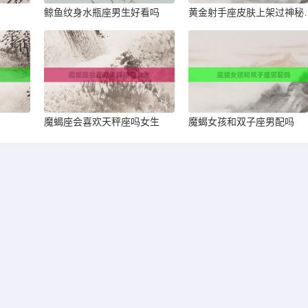
鲸鱼纹身水瓶座男生好看吗
黄金射手座皮
魔蝎座会喜欢天秤座吗女生
魔蝎女孩和双子座男配吗