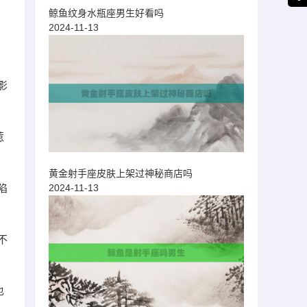
鲸鱼纹身水瓶座男生好看吗
2024-11-13
影
惹
黄金射手座皮肤上架过神秘商店吗
陷
2024-11-13
不
也