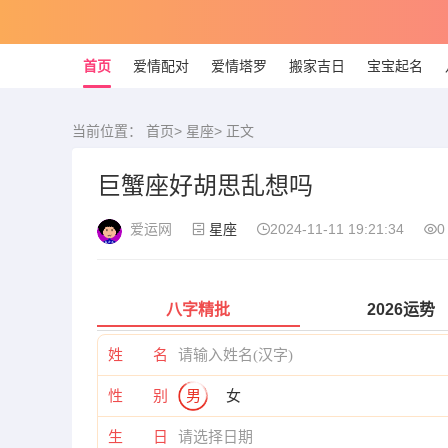
首页
爱情配对
爱情塔罗
搬家吉日
宝宝起名
当前位置：
首页
>
星座
> 正文
巨蟹座好胡思乱想吗
爱运网
星座
2024-11-11 19:21:34
0
八字精批
2026运势
姓 名
性 别
男
女
生 日