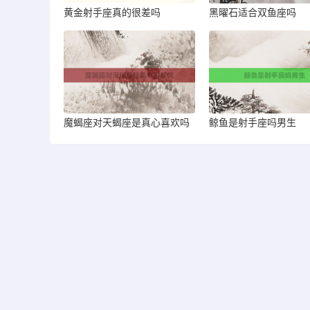
黄金射手座真的很差吗
黑曜石适合双鱼座吗
魔蝎座对天蝎座是真心喜欢吗
鲸鱼是射手座吗男生