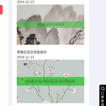
2024-11-13
黑曜石适合双鱼座吗
2024-11-13
订
单
查
询