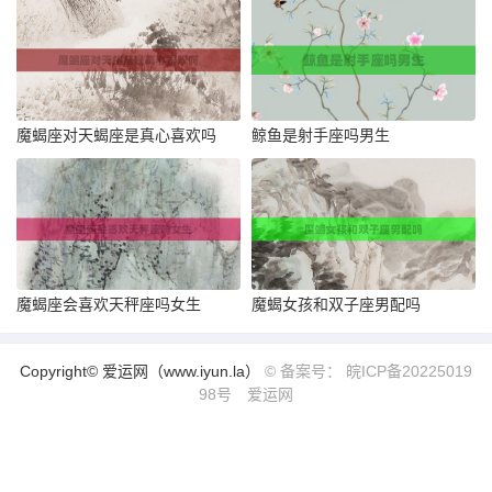
魔蝎座对天蝎座是真心喜欢吗
鲸鱼是射手座吗男生
魔蝎座会喜欢天秤座吗女生
魔蝎女孩和双子座男配吗
Copyright© 爱运网（www.iyun.la）
© 备案号： 皖ICP备20225019
98号
爱运网