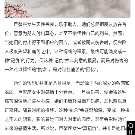
巨蟹座女生天性善良，乐于助人，她们总是把朋友放在首
位，愿意为朋友付出真心，甚至不惜牺牲自己的利益。然而，
当她们的付出得不到相应的回应，或者被朋友伤害时，便会陷
入极度失望和痛苦之中。这种情绪的积累，最终可能演变成一
种“记仇”的行为。但这种“记仇”并非刻意的报复，而是对伤害的
一种难以释怀的“执念”，是对过往痛苦的“回忆”。
她们的“记仇”并非是恶意报复，而是源于内心深处的敏感和
脆弱。巨蟹座女生对感情十分看重，一旦被伤害，便会将这种
痛苦深深地埋藏在心底。她们不愿轻易揭开伤疤，却也难以真
正释怀。随着时间的推移，这种“执念”会逐渐加深，变成一种挥
之不去的阴影，影响着她们对人对事的态度，甚至会影响她们
未来的感情生活。所以说，巨蟹座女生“真记仇”，并非是她们心
订