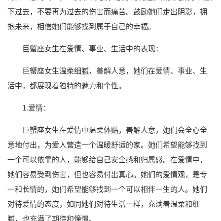
下过去，不要再为过去的伤害而痛苦。鼓励她们走出阴影，拥
抱未来，相信她们能够找到属于自己的幸福。
巨蟹座女生在爱情、事业、生活中的表现：
巨蟹座女生温柔细腻，善解人意，她们在爱情、事业、生
活中，都展现着独特的魅力和个性。
1.爱情：
巨蟹座女生在爱情中温柔体贴，善解人意，她们会全心全
意地付出，为爱人营造一个温暖舒适的家。她们希望能够找到
一个可以依靠的人，能够给自己安全感和归属感。在爱情中，
她们容易受到伤害，但也容易付出真心。她们的爱情观，是专
一和长情的，她们希望能够找到一个可以相伴一生的人。她们
对待爱情的态度，如同她们对待生活一样，充满着温柔和细
腻，也充满了期待和憧憬。