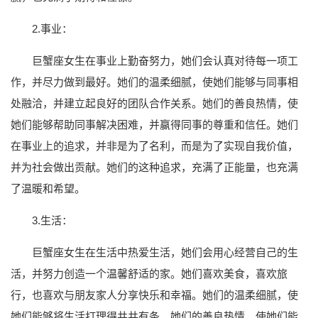
2.事业：
巨蟹座女生在事业上勤奋努力，她们会认真对待每一项工
作，并尽力做到最好。她们的温柔细腻，使她们能够与同事相
处融洽，并建立起良好的团队合作关系。她们的善良热情，使
她们能够帮助同事解决困难，并赢得同事的尊重和信任。她们
在事业上的追求，并非是为了名利，而是为了实现自我价值，
并为社会做出贡献。她们的这种追求，充满了正能量，也充满
了温暖和希望。
3.生活：
巨蟹座女生在生活中热爱生活，她们会用心经营自己的生
活，并努力创造一个温馨舒适的家。她们喜欢美食，喜欢旅
行，也喜欢与朋友家人分享快乐和幸福。她们的温柔细腻，使
她们能够将生活打理得井井有条，她们的善良热情，使她们能