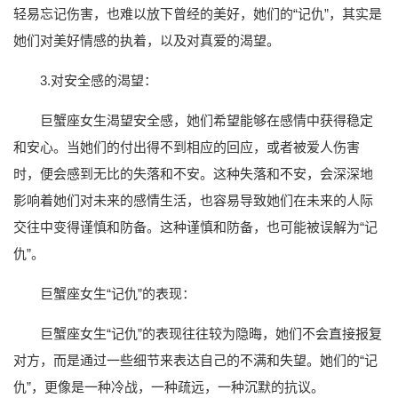
轻易忘记伤害，也难以放下曾经的美好，她们的“记仇”，其实是
她们对美好情感的执着，以及对真爱的渴望。
3.对安全感的渴望：
巨蟹座女生渴望安全感，她们希望能够在感情中获得稳定
和安心。当她们的付出得不到相应的回应，或者被爱人伤害
时，便会感到无比的失落和不安。这种失落和不安，会深深地
影响着她们对未来的感情生活，也容易导致她们在未来的人际
交往中变得谨慎和防备。这种谨慎和防备，也可能被误解为“记
仇”。
巨蟹座女生“记仇”的表现：
巨蟹座女生“记仇”的表现往往较为隐晦，她们不会直接报复
对方，而是通过一些细节来表达自己的不满和失望。她们的“记
仇”，更像是一种冷战，一种疏远，一种沉默的抗议。