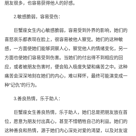
朋友很多，也容易获得他人的好感。
2.敏感脆弱，容易受伤：
巨蟹座女生内心敏感脆弱，容易受到外界的影响，她们的
喜怒哀乐都表现在脸上，很容易被他人察觉。她们的这种敏
感，一方面使她们能够洞察人心，察觉他人的情绪变化，另一
方面也使她们容易受到伤害。当她们的付出得不到相应的回
应，或者被朋友伤害时，便会陷入极度失望和痛苦之中。这种
痛苦会深深地刻在她们的内心，难以释怀，最终可能演变成一
种“记仇”的行为。
3.善良热情，乐于助人：
巨蟹座女生善良热情，乐于助人，她们总是把朋友放在首
位，愿意为朋友付出真心，甚至不惜牺牲自己的利益。她们的
这种善良和热情，源于她们内心深处对爱的渴望，以及对友谊