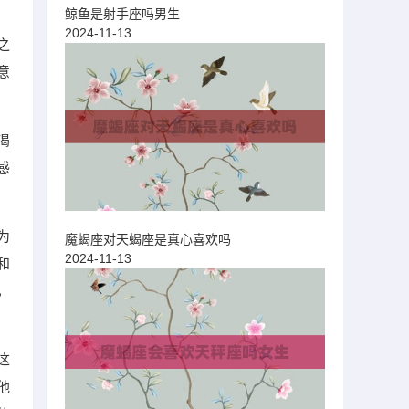
鲸鱼是射手座吗男生
2024-11-13
之
意
渴
感
为
魔蝎座对天蝎座是真心喜欢吗
2024-11-13
和
，
这
他