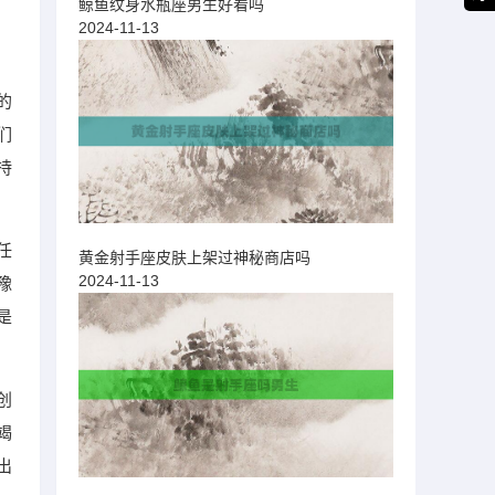
鲸鱼纹身水瓶座男生好看吗
2024-11-13
的
们
持
任
黄金射手座皮肤上架过神秘商店吗
2024-11-13
豫
是
创
竭
出