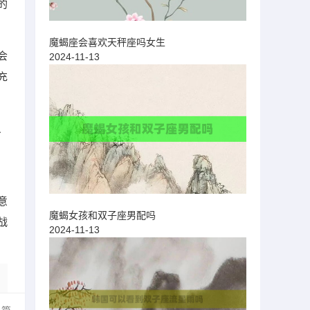
的
魔蝎座会喜欢天秤座吗女生
会
2024-11-13
充
、
系
意
魔蝎女孩和双子座男配吗
战
2024-11-13