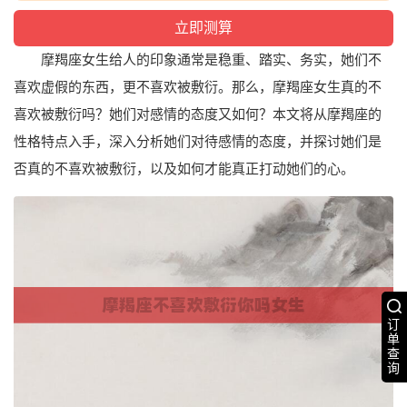
摩羯座女生给人的印象通常是稳重、踏实、务实，她们不
喜欢虚假的东西，更不喜欢被敷衍。那么，摩羯座女生真的不
喜欢被敷衍吗？她们对感情的态度又如何？本文将从摩羯座的
性格特点入手，深入分析她们对待感情的态度，并探讨她们是
否真的不喜欢被敷衍，以及如何才能真正打动她们的心。
订
单
查
询