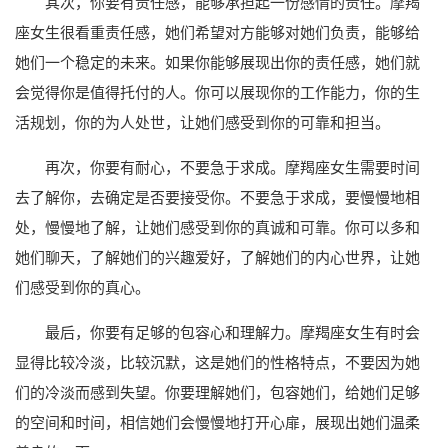
其次，你要有责任感，能够承担起一份感情的责任。摩羯
座女生很看重责任感，她们希望对方能够对她们负责，能够给
她们一个稳定的未来。如果你能够展现出你的责任感，她们就
会觉得你是值得托付的人。你可以展现你的工作能力，你的生
活规划，你的为人处世，让她们感受到你的可靠和担当。
再次，你要有耐心，不要急于求成。摩羯座女生需要时间
去了解你，去确定是否要接受你。不要急于求成，要慢慢地相
处，慢慢地了解，让她们感受到你的真诚和可靠。你可以多和
她们聊天，了解她们的兴趣爱好，了解她们的内心世界，让她
们感受到你的真心。
最后，你要有足够的包容心和理解力。摩羯座女生有时会
显得比较冷淡，比较沉默，这是她们的性格特点，不要因为她
们的冷淡而感到失望。你要理解她们，包容她们，给她们足够
的空间和时间，相信她们会慢慢地打开心扉，展现出她们温柔