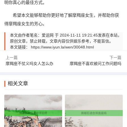
明你真心的最佳方式。
希望本文能够帮助你更好地了解摩羯座女生，并帮助你获
得摩羯座女生的芳心。
本文由作者笔名：爱运网 于 2024-11-11 19:21:45发表在本站，
原创文章，禁止转载，文章内容仅供娱乐参考，不能盲信。
本文链接：
https://www.iyun.la/wen/30048.html
上一篇
下一篇
摩羯座不仗义吗女人怎么办
摩羯座不喜欢被问工作问题吗
相关文章