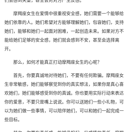
们会感到失望，甚至会对对方产生反感。
摩羯座女生在爱情中很重视安全感，她们需要一个能够给
她们依靠的人。她们希望对方能够理解她们，包容她们，支持
她们，能够和她们一起面对困难，一起创造未来。如果对方不
能给她们足够的安全感，她们就会感到不安，甚至会选择离
开。
那么，如何才能真正打动摩羯座女生的心呢？
首先，你要真诚地对待她们，不要有任何欺骗。摩羯座女
生非常敏感，她们能够察觉到你的真实想法，如果你是真心喜
欢她们，她们能够感受到你的真诚。你也要用实际行动来表达
你的爱意，不要只是嘴上说说。你可以送她们一些小礼物，可
以为她们做一些事情，可以陪伴她们，可以和她们一起完成一
些目标。