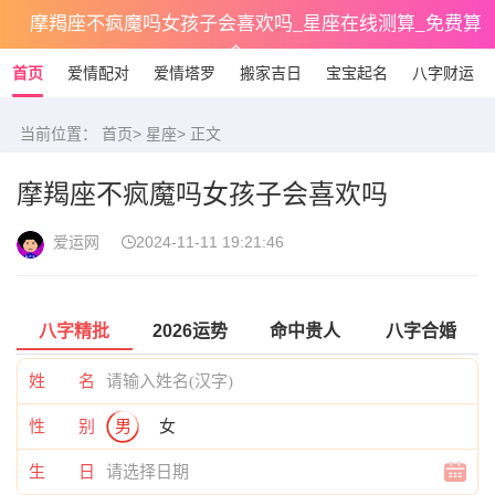
摩羯座不疯魔吗女孩子会喜欢吗_星座在线测算_免费算
命
首页
爱情配对
爱情塔罗
搬家吉日
宝宝起名
八字财运
当前位置：
首页
>
星座
> 正文
摩羯座不疯魔吗女孩子会喜欢吗
爱运网
2024-11-11 19:21:46
八字精批
2026运势
命中贵人
八字合婚
姓 名
性 别
男
女
生 日