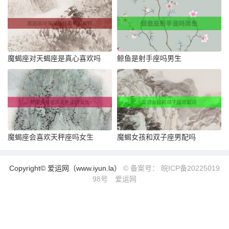
魔蝎座对天蝎座是真心喜欢吗
鲸鱼是射手座吗男生
魔蝎座会喜欢天秤座吗女生
魔蝎女孩和双子座男配吗
Copyright© 爱运网（www.iyun.la）
© 备案号： 皖ICP备20225019
98号
爱运网