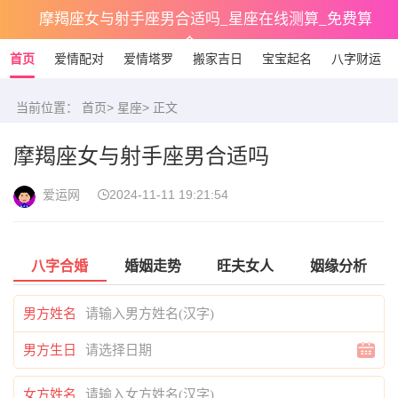
摩羯座女与射手座男合适吗_星座在线测算_免费算
命
首页
爱情配对
爱情塔罗
搬家吉日
宝宝起名
八字财运
当前位置：
首页
>
星座
> 正文
摩羯座女与射手座男合适吗
爱运网
2024-11-11 19:21:54
八字合婚
婚姻走势
旺夫女人
姻缘分析
男方姓名
男方生日
女方姓名