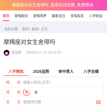
摩羯座对女生舍得吗_星座在线测算_免费算命
首页
爱情配对
爱情塔罗
搬家吉日
宝宝起名
八字财运
当前位置：
首页
>
星座
> 正文
摩羯座对女生舍得吗
爱运网
2024-11-11 19:21:57
八字精批
2026运势
命中贵人
八字合婚
姓 名
性 别
男
女
生 日