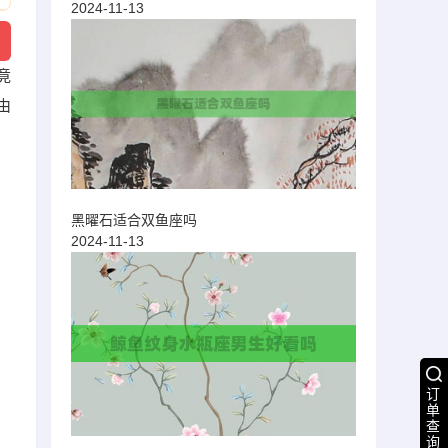
2024-11-13
竟
由
黑曜石适合双鱼座吗
2024-11-13
订
单
查
询