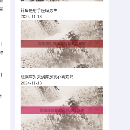
倾
享
鲸鱼是射手座吗男生
2024-11-13
们
得
自
魔蝎座对天蝎座是真心喜欢吗
2024-11-13
她
，