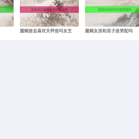
魔蝎座会喜欢天秤座吗女生
魔蝎女孩和双子座男配吗