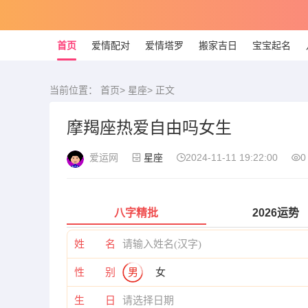
首页
爱情配对
爱情塔罗
搬家吉日
宝宝起名
当前位置：
首页
>
星座
> 正文
摩羯座热爱自由吗女生
爱运网
星座
2024-11-11 19:22:00
0
八字精批
2026运势
姓 名
性 别
男
女
生 日