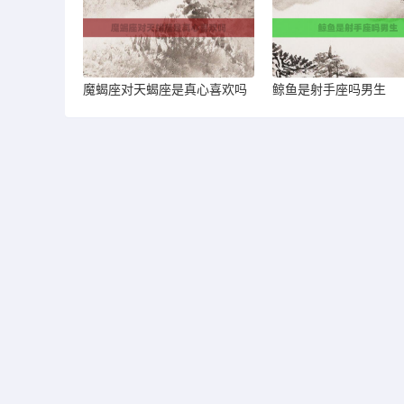
魔蝎座对天蝎座是真心喜欢吗
鲸鱼是射手座吗男生