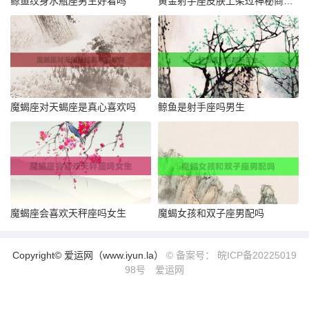
鲸鱼纹身水瓶座男生好看吗
黄金射手座皮肤上架过神秘商店吗
魔蝎座对天蝎座是真心喜欢吗
鲸鱼是射手座吗男生
魔蝎座会喜欢天秤座吗女生
魔蝎女孩和双子座男配吗
Copyright© 爱运网（www.iyun.la）
© 备案号： 皖ICP备20225019
98号
爱运网